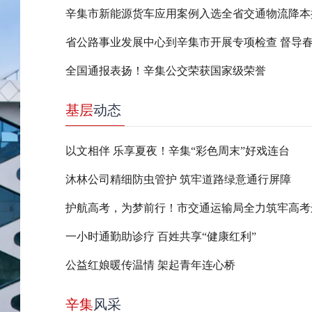
全国通报表扬！辛集公交荣获国家级荣誉
基层
动态
以文相伴 乐享夏夜！辛集“彩色周末”好戏连台
沐林公司精细防虫管护 筑牢道路绿意通行屏障
一小时通勤助诊疗 百姓共享“健康红利”
公益红娘暖传温情 架起青年连心桥
辛集
风采