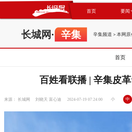
首页
要闻
长城网
·
辛集
辛集频道
本网原
>
首页
百姓看联播 | 辛集皮
小
中
来源： 长城网 刘晓天 富心迪
2024-07-19 07:24:00