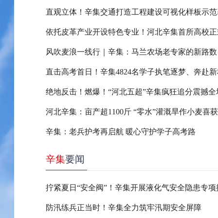
直观立体！辛集交通打造工程建设可视化样板示范
依托皮革产业开设特色专业！河北辛集首所高校正
风吹麦浪一线行｜辛集：马兰农场老专家的新路数
直击高考首日！辛集4824名学子执笔逐梦、奔赴新
绝地反击！燃爆！“河北五超”辛集疯狂追分震撼全
河北辛集：亩产超1100斤 “零水”灌溉旱作小麦喜
辛集：老兵护考再启航 暖心守护学子高考路
辛集
要闻
防汛练兵正当时！辛集全力筑牢汛期安全屏障