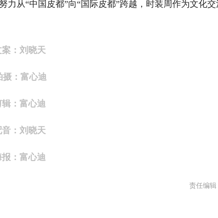
从“中国皮都”向“国际皮都”跨越，时装周作为文化交
文案：刘晓天
拍摄：富心迪
剪辑：富心迪
配音：刘晓天
海报：富心迪
责任编辑