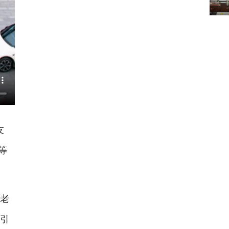
友
等
老
吸引