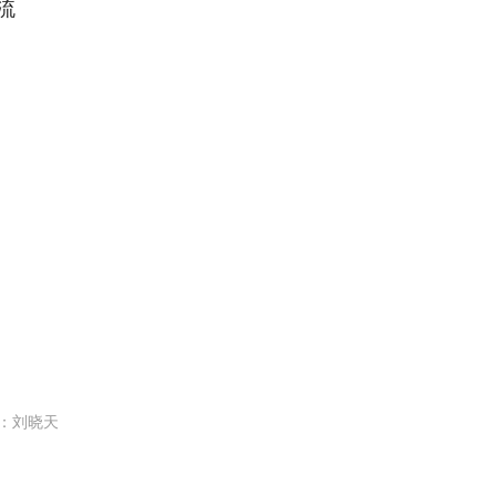
流
：刘晓天