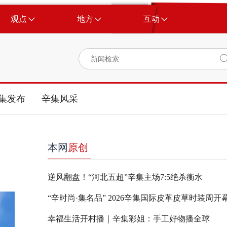
观点
地方
互动
集发布
辛集风采
本网
原创
逆风翻盘！“河北五超”辛集主场7:5绝杀衡水
“辛时尚·集名品” 2026辛集国际皮革皮草时装周开
幸福生活开村播｜辛集彩姐：手工好物播全球