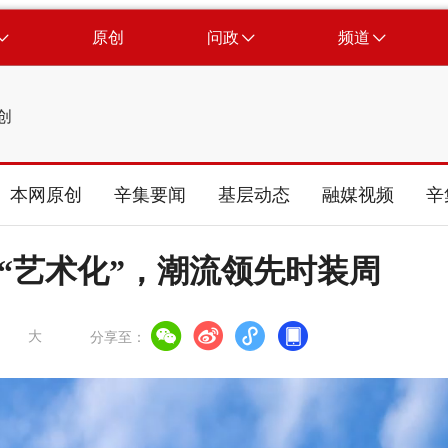
原创
问政
频道
创
本网原创
辛集要闻
基层动态
融媒视频
辛
革“艺术化”，潮流领先时装周
大
分享至：