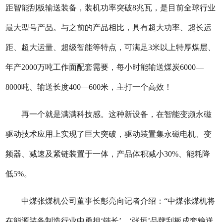
距智能刮板输送装备，装机功率突破8兆瓦，是目前全球行业
最大型号产品。与之前的产品相比，具有超大功率、超长运
距、超大运量、超级智能等特点，可满足3米以上特厚煤层、
年产2000万吨工作面配套需要，每小时能输送煤炭6000—
8000吨、输送长度400—600米，主打一个高效！
再一个就是满满科技感。这种新设备，在智能变频永磁
驱动技术应用上实现了巨大突破，驱动装置集永磁电机、变
频器、减速及紧链装置于一体，产品体积减小30%、能耗降
低5%。
中煤张煤机公司董事长彭亮向记者介绍：“
中煤张煤机
将
在能源装备制造行业中勇担‘
链长
’，‘张垣’品牌刮板成套输送