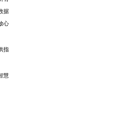
数据
放心
供指
智慧