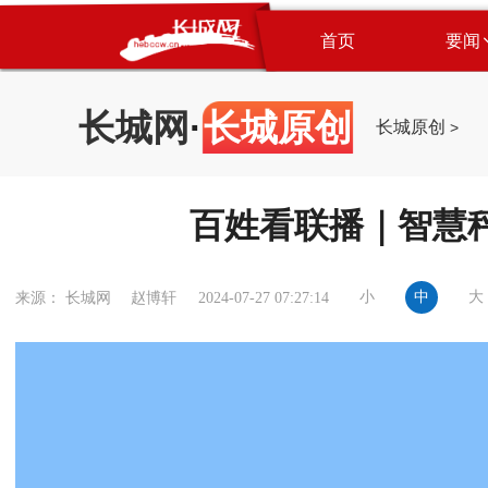
首页
要闻
长城网
·
长城原创
长城原创
>
百姓看联播｜智慧
小
中
大
来源： 长城网 赵博轩
2024-07-27 07:27:14