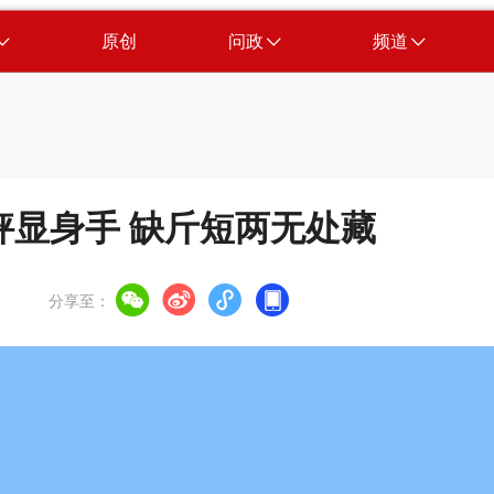
原创
问政
频道
秤显身手 缺斤短两无处藏
分享至：