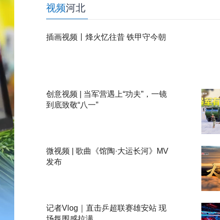
视频
河北
插画视频丨烽火忆往昔 铁甲守今朝
创意视频 | 当军营遇上“功夫”，一镜
到底致敬“八一”
微视频 | 歌曲《馆陶·大运长河》MV
发布
记者Vlog｜直击乒超联赛雄安站 现
场氛围感拉满