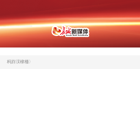
杩斿洖棣栭〉