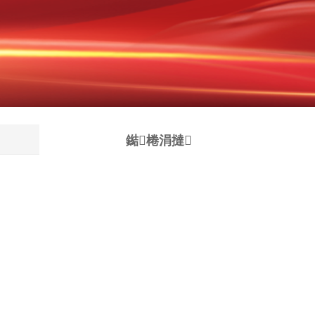
鐑棬涓撻