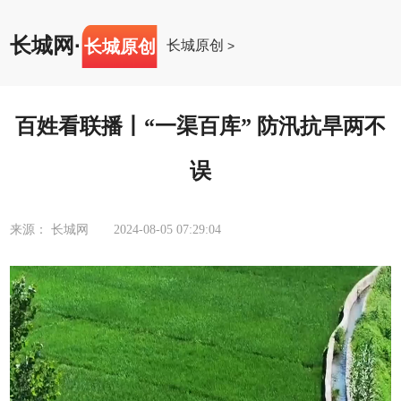
长城网
·
长城原创
长城原创
>
百姓看联播丨“一渠百库” 防汛抗旱两不
误
来源： 长城网
2024-08-05 07:29:04