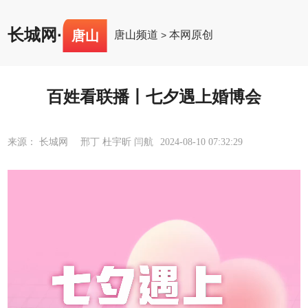
长城网
·
唐山
唐山频道
本网原创
>
百姓看联播丨七夕遇上婚博会
来源： 长城网 邢丁 杜宇昕 闫航
2024-08-10 07:32:29