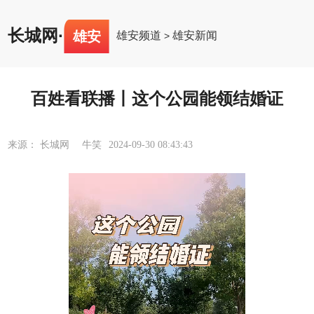
长城网
·
雄安
雄安频道
雄安新闻
>
百姓看联播丨这个公园能领结婚证
来源： 长城网 牛笑
2024-09-30 08:43:43