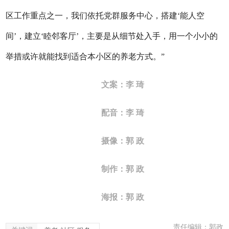
区工作重点之一，我们依托党群服务中心，搭建
‘
能人空
间
’
，建立
‘
睦邻客厅
’
，主要是从细节处入手，用一个小小的
举措或许就能找到适合本小区的养老方式。”
文案：李 琦
配音：李 琦
摄像：郭 政
制作：郭 政
海报：郭 政
责任编辑：郭政