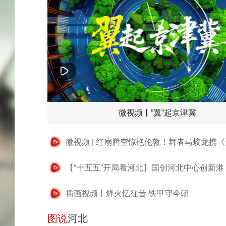
微视频丨“翼”起京津冀
插画视频丨烽火忆往昔 铁甲守今朝
图说
河北