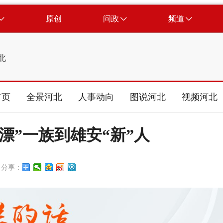
原创
问政
频道
北
首页
全景河北
人事动向
图说河北
视频河北
北漂”一族到雄安“新”人
分享：