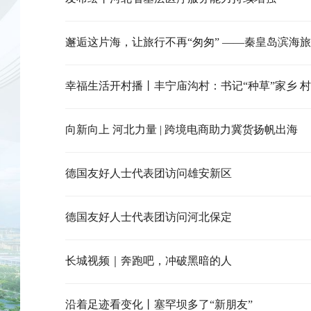
幸福生活开村播丨丰宁庙沟村：书记“种草”家乡 
向新向上 河北力量 | 跨境电商助力冀货扬帆出海
德国友好人士代表团访问雄安新区
德国友好人士代表团访问河北保定
长城视频｜奔跑吧，冲破黑暗的人
沿着足迹看变化丨塞罕坝多了“新朋友”