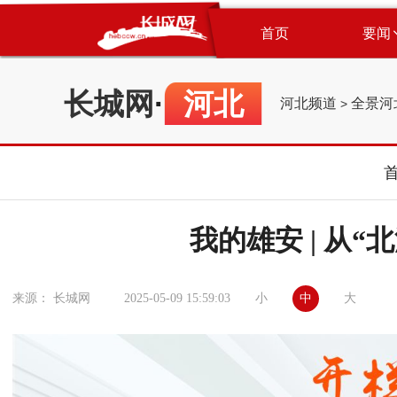
首页
要闻
长城网
·
河北
河北频道
全景河
>
我的雄安 | 从“
小
中
大
来源： 长城网
2025-05-09 15:59:03