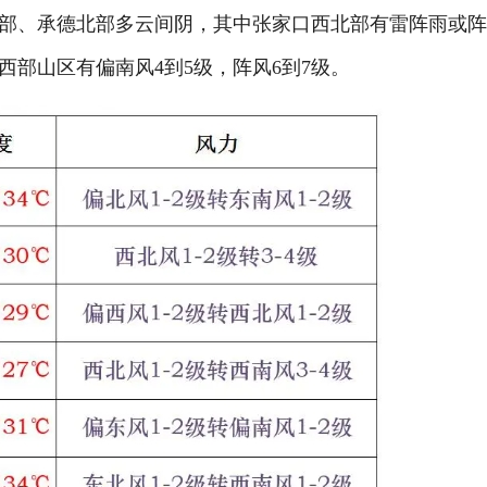
部、承德北部多云间阴，其中张家口西北部有雷阵雨或
部山区有偏南风4到5级，阵风6到7级。