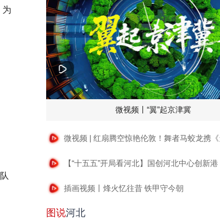
，为
微视频丨“翼”起京津冀
团队
插画视频丨烽火忆往昔 铁甲守今朝
图说
河北