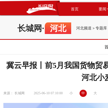
首页
要闻
长城网
·
河北
河北频道
专题库
>
冀云早报丨前5月我国货物贸易进
河北小
小
中
大
来源： 长城网
2025-06-10 07:10:00