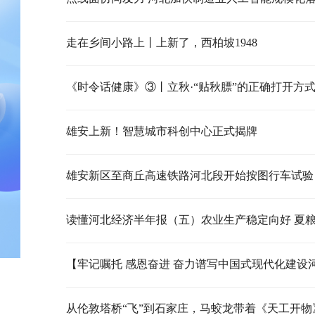
走在乡间小路上丨上新了，西柏坡1948
《时令话健康》③丨立秋·“贴秋膘”的正确打开方
雄安上新！智慧城市科创中心正式揭牌
雄安新区至商丘高速铁路河北段开始按图行车试验
从伦敦塔桥“飞”到石家庄，马蛟龙带着《天工开物