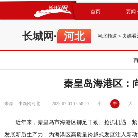
首页
要闻
长城网
·
河北
河北频道
央媒看
>
秦皇岛海港区：向
小
中
大
来源： 中新网河北
2025-07-03 15:58:20
近年来，秦皇岛市海港区铆足干劲、抢抓机遇，紧紧围
发展新质生产力，为海港区高质量跨越式发展注入新动