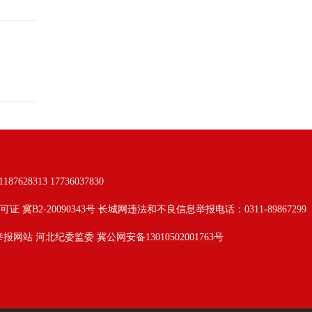
313 17736037830
可证 冀B2-20090343号 长城网违法和不良信息举报电话：0311-89867299
举报网站
河北纪委监委
冀公网安备13010502001763号