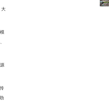
，大
模
辆、
源
传
劲