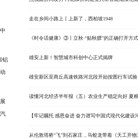
走在乡间小路上丨上新了，西柏坡1948
中
《时令话健康》③丨立秋·“贴秋膘”的正确打开方
雄安上新！智慧城市科创中心正式揭牌
和铝
的动
雄安新区至商丘高速铁路河北段开始按图行车试验
展
及汽
从伦敦塔桥“飞”到石家庄，马蛟龙带着《天工开物