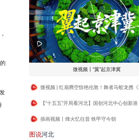
，
发的
微视频丨“翼”起京津冀
发
特
插画视频丨烽火忆往昔 铁甲守今朝
图说
河北