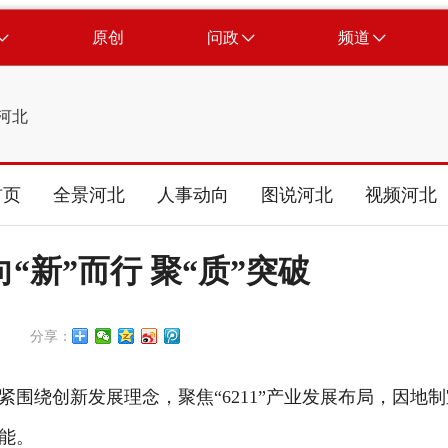
原创
问政
频道
河北
首页
全景河北
人事动向
图说河北
视频河北
“新”而行 聚“质”突破
分享：
绕创新发展理念，聚焦“6211”产业发展布局，因地制
能。