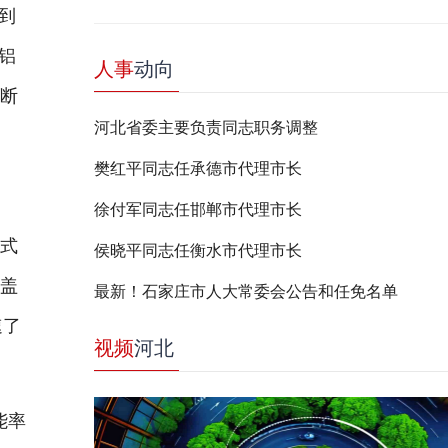
到
铝
人事
动向
不断
河北省委主要负责同志职务调整
樊红平同志任承德市代理市长
徐付军同志任邯郸市代理市长
方式
侯晓平同志任衡水市代理市长
涵盖
最新！石家庄市人大常委会公告和任免名单
速了
视频
河北
能率