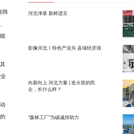
矩阵
河北净菜 新鲜进京
称、
更能
影像河北丨特色产业兴 县域经济强
其
工业
向新向上 河北力量 | 造火箭的民
企，长什么样？
动
活的
“森林工厂”为碳减排助力