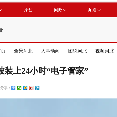
原创
问政
频道
北
首页
全景河北
人事动向
图说河北
视频河北
装上24小时“电子管家”
分享：