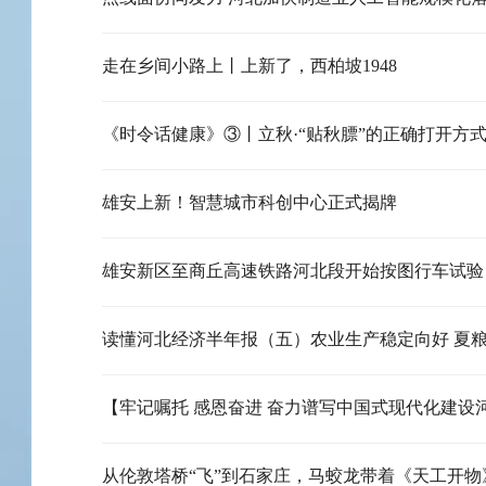
走在乡间小路上丨上新了，西柏坡1948
《时令话健康》③丨立秋·“贴秋膘”的正确打开方
雄安上新！智慧城市科创中心正式揭牌
雄安新区至商丘高速铁路河北段开始按图行车试验
从伦敦塔桥“飞”到石家庄，马蛟龙带着《天工开物