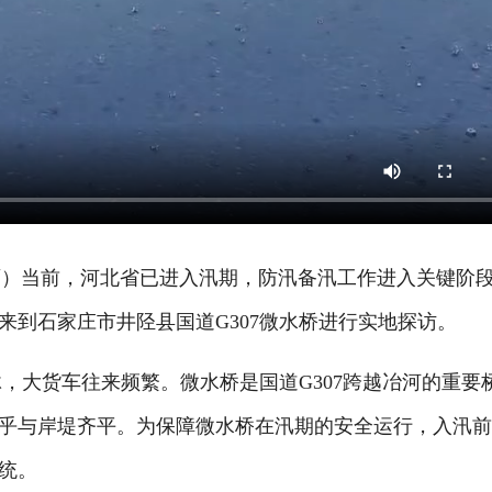
雨）当前，河北省已进入汛期，防汛备汛工作进入关键阶
来到石家庄市井陉县国道G307微水桥进行实地探访。
，大货车往来频繁。微水桥是国道G307跨越冶河的重要
乎与岸堤齐平。为保障微水桥在汛期的安全运行，入汛
统。