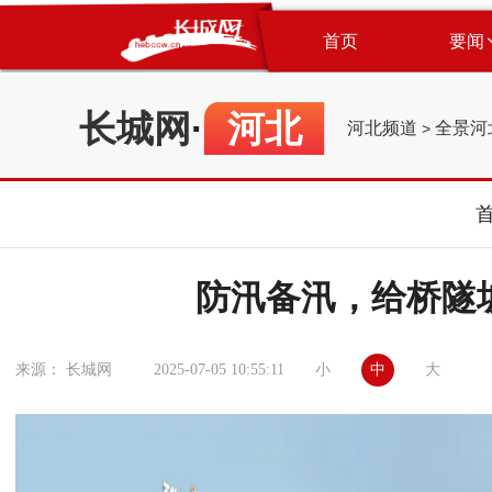
首页
要闻
长城网
·
河北
河北频道
全景河
>
防汛备汛，给桥隧坡
小
中
大
来源： 长城网
2025-07-05 10:55:11