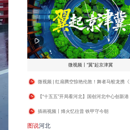
微视频丨“翼”起京津冀
插画视频丨烽火忆往昔 铁甲守今朝
图说
河北