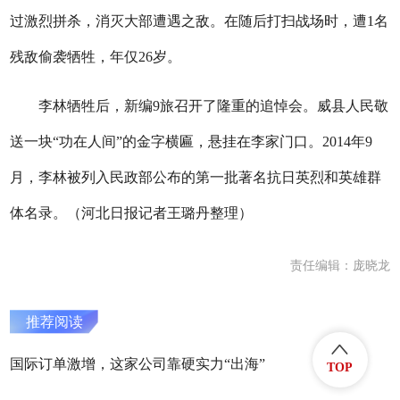
过激烈拼杀，消灭大部遭遇之敌。在随后打扫战场时，遭1名
残敌偷袭牺牲，年仅26岁。
李林牺牲后，新编9旅召开了隆重的追悼会。威县人民敬
送一块“功在人间”的金字横匾，悬挂在李家门口。2014年9
月，李林被列入民政部公布的第一批著名抗日英烈和英雄群
体名录。（河北日报记者王璐丹整理）
责任编辑：庞晓龙
推荐阅读
国际订单激增，这家公司靠硬实力“出海”
TOP