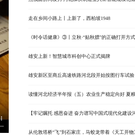
走在乡间小路上丨上新了，西柏坡1948
《时令话健康》③丨立秋·“贴秋膘”的正确打开方
雄安上新！智慧城市科创中心正式揭牌
雄安新区至商丘高速铁路河北段开始按图行车试验
从伦敦塔桥“飞”到石家庄，马蛟龙带着《天工开物