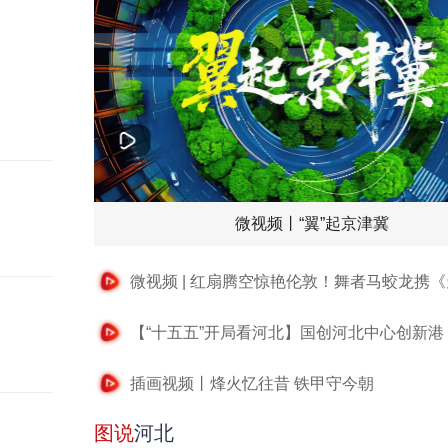
微视频丨“翼”起京津冀
插画视频丨烽火忆往昔 铁甲守今朝
图说
河北