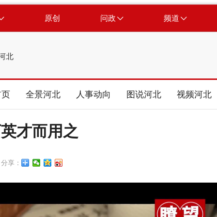
原创
问政
频道
河北
首页
全景河北
人事动向
图说河北
视频河北
下英才而用之
分享：