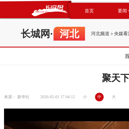
首页
要闻
长城网
·
河北
河北频道
央媒看
>
聚天
小
中
大
来源： 新华社
2026-05-01 17:04:12