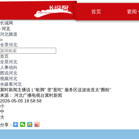
首页
要闻
长城网
·
河北
河北频道
>
全景河北
首页
全景河北
人事动向
图说河北
视频河北
央媒看河北
冀时新闻主播说 | “歇脚” 变“逛吃” 服务区这波改造太“圈粉”
来源： 河北广播电视台冀时新闻
2026-05-05 18:58:58
小
中
大
分享：