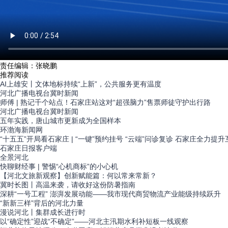
责任编辑：张晓鹏
推荐阅读
AI上雄安丨文体地标持续“上新”，公共服务更有温度
河北广播电视台冀时新闻
师傅 | 熟记千个站点！石家庄站这对“超强脑力”售票师徒守护出行路
河北广播电视台冀时新闻
五年实践，唐山城市更新成为全国样本
环渤海新闻网
“十五五”开局看石家庄 | “一键”预约挂号 “云端”问诊复诊 石家庄全力
石家庄日报客户端
全景
河北
快聊财经事 | 警惕“心机商标”的小心机
【河北文旅新观察】创新赋能篇：何以常来常新？
冀时长图丨高温来袭，请收好这份防暑指南
深耕“一号工程” 澎湃发展动能——我市现代商贸物流产业能级持续跃升
“新新三样”背后的河北力量
漫说河北丨集群成长进行时
以“确定性”迎战“不确定”——河北主汛期水利补短板一线观察