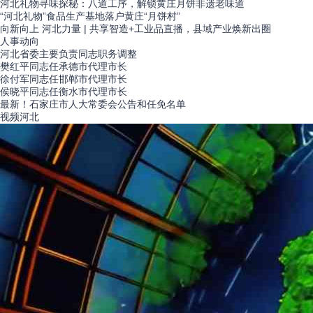
河北礼物寻味探秘：八道工序，解锁黄庄月饼非遗老味道
“河北礼物”食品生产基地落户黄庄“月饼村”
向新向上 河北力量 | 共享智造+工业品直播，县域产业焕新出圈
人事
动向
河北省委主要负责同志职务调整
樊红平同志任承德市代理市长
徐付军同志任邯郸市代理市长
侯晓平同志任衡水市代理市长
最新！石家庄市人大常委会公告和任免名单
视频
河北