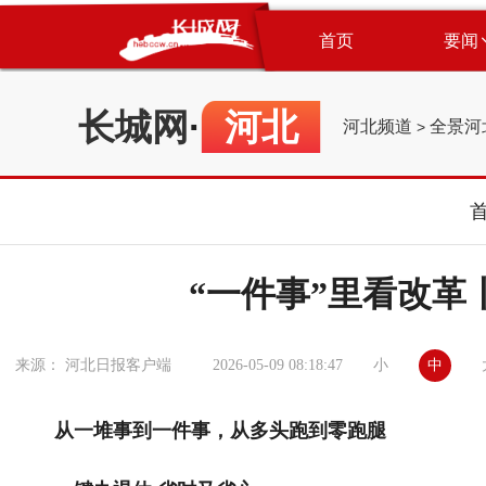
首页
要闻
长城网
·
河北
河北频道
全景河
>
“一件事”里看改革
小
中
来源： 河北日报客户端
2026-05-09 08:18:47
从一堆事到一件事，从多头跑到零跑腿