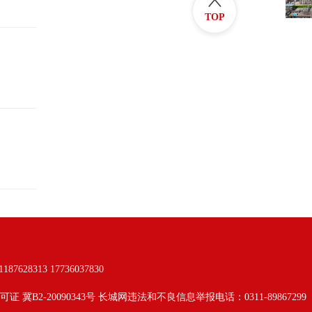
TOP
313 17736037830
可证 冀B2-20090343号 长城网违法和不良信息举报电话：0311-89867299