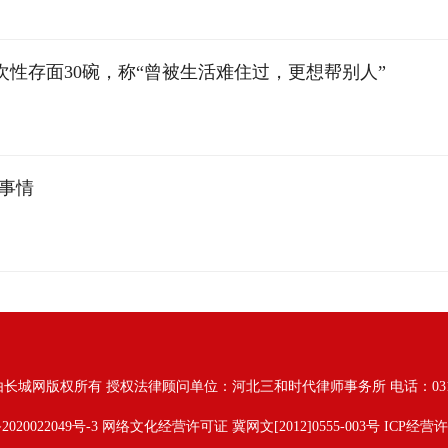
一次性存面30碗，称“曾被生活难住过，更想帮别人”
事情
由长城网版权所有
授权法律顾问单位：河北三和时代律师事务所 电话：031187628
2020022049号-3
网络文化经营许可证 冀网文[2012]0555-003号 ICP经营许