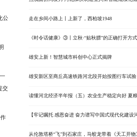
化公
走在乡间小路上丨上新了，西柏坡1948
《时令话健康》③丨立秋·“贴秋膘”的正确打开方
明
雄安上新！智慧城市科创中心正式揭牌
一
雄安新区至商丘高速铁路河北段开始按图行车试验
提交
工作
从伦敦塔桥“飞”到石家庄，马蛟龙带着《天工开物