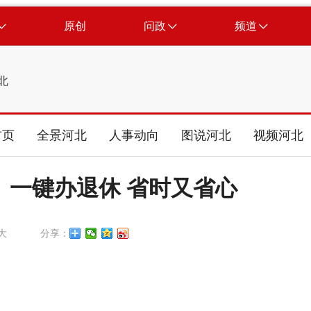
原创
问政
频道
北
首页
全景河北
人事动向
图说河北
视频河北
丨一键办退休 省时又省心
大
分享：