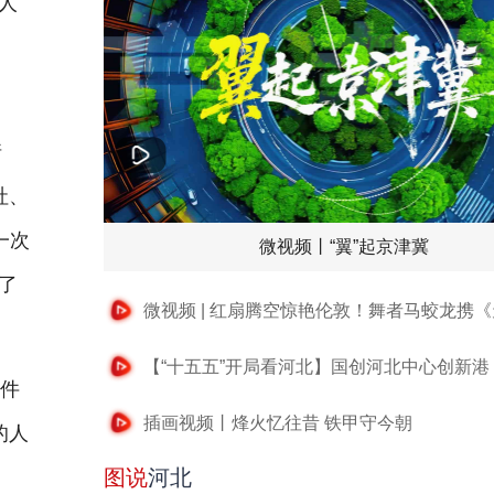
人
部
请
社、
一次
微视频丨“翼”起京津冀
了
一件
插画视频丨烽火忆往昔 铁甲守今朝
的人
图说
河北