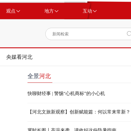
观点
地方
互动
央媒看河北
全景
河北
快聊财经事 | 警惕“心机商标”的小心机
【河北文旅新观察】创新赋能篇：何以常来常新？
冀时长图丨高温来袭，请收好这份防暑指南