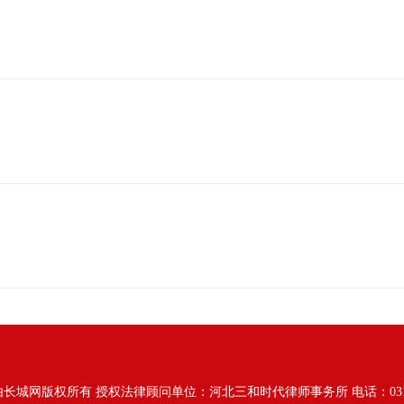
由长城网版权所有
授权法律顾问单位：河北三和时代律师事务所 电话：031187628