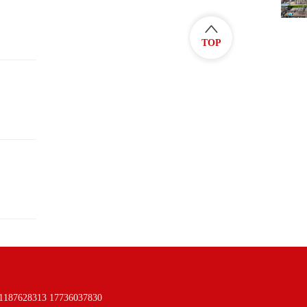
TOP
313 17736037830