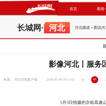
首页
要闻
长城网
·
河北
河北频道
图说河
>
影像河北丨服务
小
中
来源： 河北日报客户端
2026-05-09 10:11:02
5月3日拍摄的京哈高速