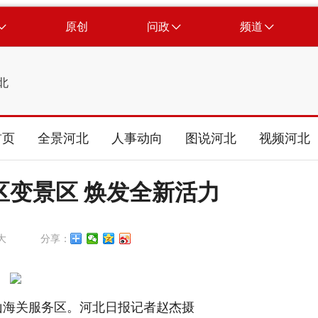
原创
问政
频道
北
首页
全景河北
人事动向
图说河北
视频河北
区变景区 焕发全新活力
大
分享：
山海关服务区。河北日报记者赵杰摄