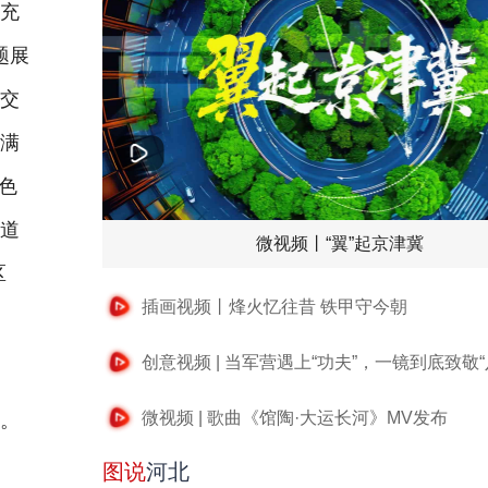
个充
题展
光交
个满
色
绿道
微视频丨“翼”起京津冀
区
插画视频丨烽火忆往昔 铁甲守今朝
创意视频 | 当军营遇上“功夫”，一镜到底致敬“
结
微视频 | 歌曲《馆陶·大运长河》MV发布
果。
图说
河北
攀