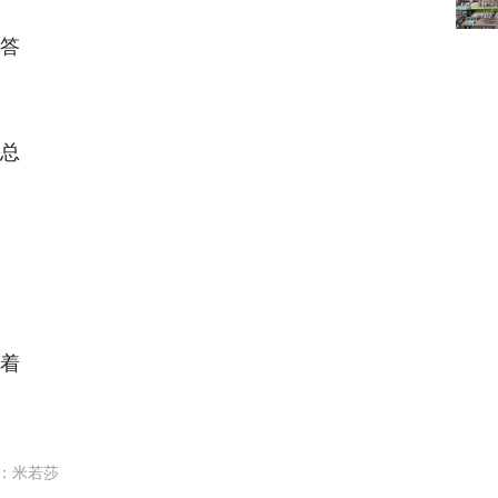
答
总
着
：米若莎