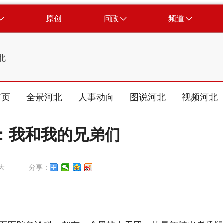
原创
问政
频道
北
首页
全景河北
人事动向
图说河北
视频河北
：我和我的兄弟们
大
分享：