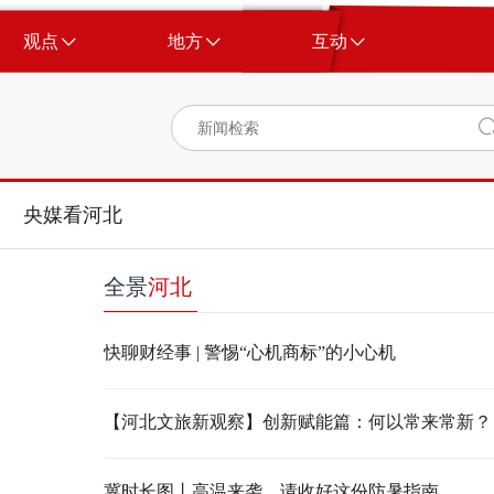
观点
地方
互动
央媒看河北
全景
河北
快聊财经事 | 警惕“心机商标”的小心机
【河北文旅新观察】创新赋能篇：何以常来常新？
冀时长图丨高温来袭，请收好这份防暑指南