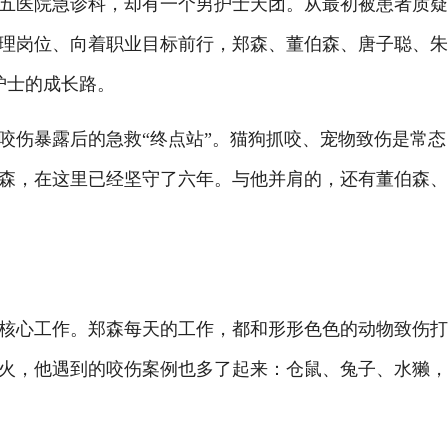
医院急诊科，却有一个男护士天团。从最初被患者质疑
理岗位、向着职业目标前行，郑森、董伯森、唐子聪、
护士的成长路。
伤暴露后的急救“终点站”。猫狗抓咬、宠物致伤是常态
郑森，在这里已经坚守了六年。与他并肩的，还有董伯森
心工作。郑森每天的工作，都和形形色色的动物致伤打
火，他遇到的咬伤案例也多了起来：仓鼠、兔子、水獭