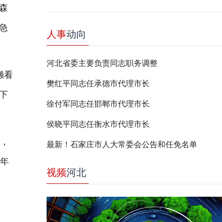
森
急
人事
动向
河北省委主要负责同志职务调整
獭看
樊红平同志任承德市代理市长
下
徐付军同志任邯郸市代理市长
侯晓平同志任衡水市代理市长
，
最新！石家庄市人大常委会公告和任免名单
的年
视频
河北