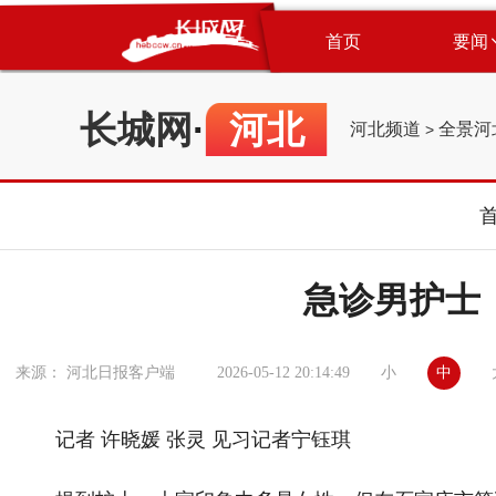
首页
要闻
长城网
·
河北
河北频道
全景河
>
急诊男护士
小
中
来源： 河北日报客户端
2026-05-12 20:14:49
记者 许晓媛 张灵 见习记者宁钰琪