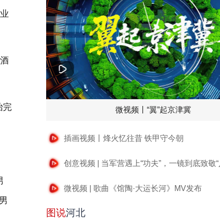
业
酒
治完
微视频丨“翼”起京津冀
插画视频丨烽火忆往昔 铁甲守今朝
创意视频 | 当军营遇上“功夫”，一镜到底致敬“
男
微视频 | 歌曲《馆陶·大运长河》MV发布
男
图说
河北