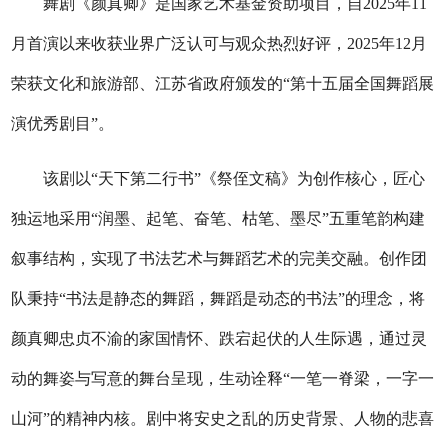
舞剧《颜真卿》是国家艺术基金资助项目，自2025年11
月首演以来收获业界广泛认可与观众热烈好评，2025年12月
荣获文化和旅游部、江苏省政府颁发的“第十五届全国舞蹈展
演优秀剧目”。
该剧以“天下第二行书”《祭侄文稿》为创作核心，匠心
独运地采用“润墨、起笔、奋笔、枯笔、墨尽”五重笔韵构建
叙事结构，实现了书法艺术与舞蹈艺术的完美交融。创作团
队秉持“书法是静态的舞蹈，舞蹈是动态的书法”的理念，将
颜真卿忠贞不渝的家国情怀、跌宕起伏的人生际遇，通过灵
动的舞姿与写意的舞台呈现，生动诠释“一笔一脊梁，一字一
山河”的精神内核。剧中将安史之乱的历史背景、人物的悲喜