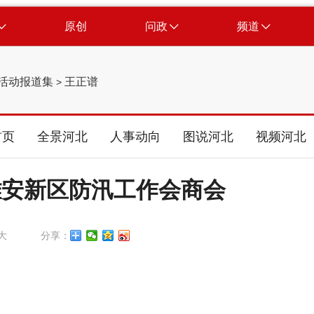
原创
问政
频道
活动报道集
王正谱
>
首页
全景河北
人事动向
图说河北
视频河北
雄安新区防汛工作会商会
大
分享：