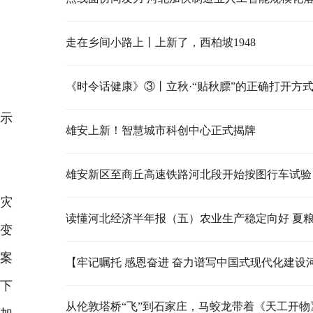
走在乡间小路上丨上新了，西柏坡1948
《时令话健康》③丨立秋·“贴秋膘”的正确打开方
示
雄安上新！智慧城市科创中心正式揭牌
水
雄安新区至商丘高速铁路河北段开始按图行车试验
减灾
态变
方案
上下
从伦敦塔桥“飞”到石家庄，马蛟龙带着《天工开物