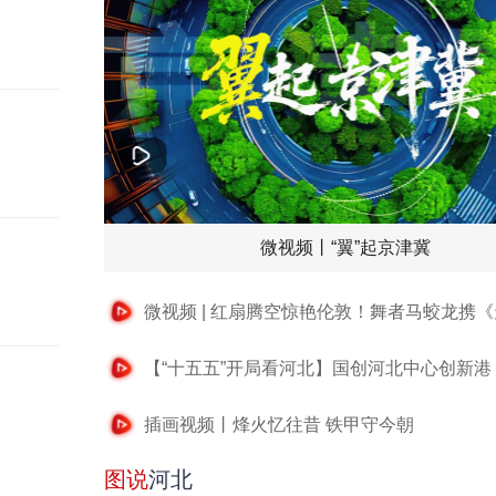
微视频丨“翼”起京津冀
插画视频丨烽火忆往昔 铁甲守今朝
图说
河北