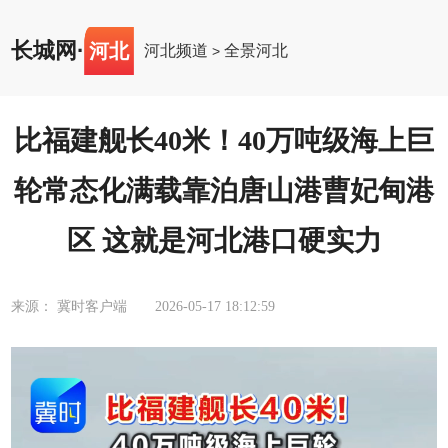
长城网
·
河北
河北频道
全景河北
>
比福建舰长40米！40万吨级海上巨
轮常态化满载靠泊唐山港曹妃甸港
区 这就是河北港口硬实力
来源： 冀时客户端
2026-05-17 18:12:59