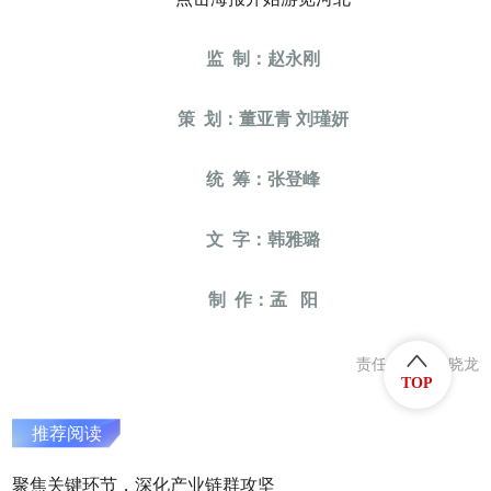
监 制：赵永刚
策 划：董亚青 刘瑾妍
统 筹：张登峰
文 字：韩雅璐
制 作：孟 阳
责任编辑：庞晓龙
TOP
推荐阅读
聚焦关键环节，深化产业链群攻坚