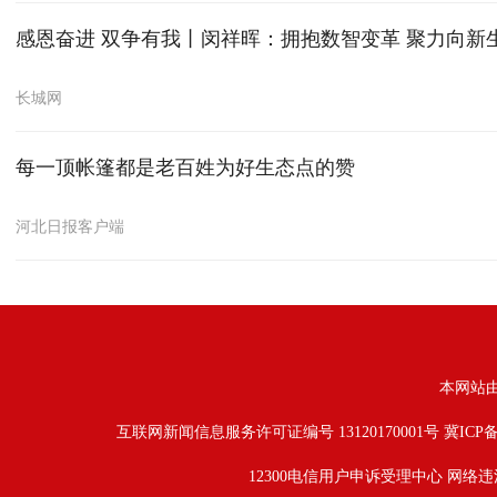
感恩奋进 双争有我丨闵祥晖：拥抱数智变革 聚力向新
长城网
每一顶帐篷都是老百姓为好生态点的赞
河北日报客户端
本网站
互联网新闻信息服务许可证编号 13120170001号
冀ICP备
12300电信用户申诉受理中心
网络违