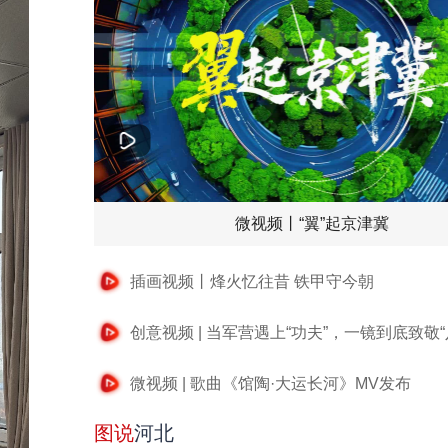
微视频丨“翼”起京津冀
插画视频丨烽火忆往昔 铁甲守今朝
创意视频 | 当军营遇上“功夫”，一镜到底致敬“
微视频 | 歌曲《馆陶·大运长河》MV发布
图说
河北