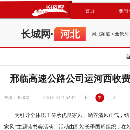
首页
要闻
长城网
·
河北
河北频道
全景河
>
邢临高速公路公司运河西收费
小
中
大
来源： 长城网
2026-06-03 11:52:47
为引导全体职工传承优良家风、涵养清风正气，结合家
家风”主题读书会活动，活动由副站长季国辉组织，在