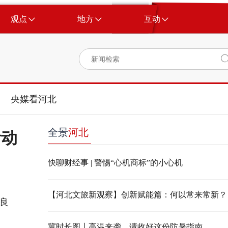
观点
地方
互动
央媒看河北
全景
河北
活动
快聊财经事 | 警惕“心机商标”的小心机
【河北文旅新观察】创新赋能篇：何以常来常新？
良
冀时长图丨高温来袭，请收好这份防暑指南