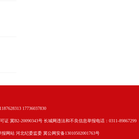
313 17736037830
可证 冀B2-20090343号 长城网违法和不良信息举报电话：0311-89867299
举报网站
河北纪委监委
冀公网安备13010502001763号