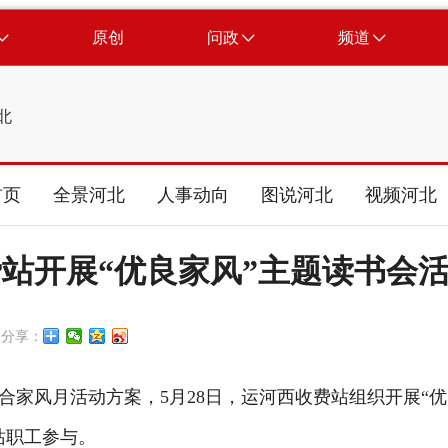
原创
问政
频道
北
首页
全景河北
人事动向
图说河北
视频河北
站开展“优良家风”主题读书会
分享：
风月活动方案，5月28日，运河西收费站组织开展“优
站职工参与。