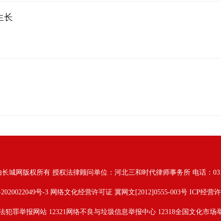
生长
由长城网版权所有
授权法律顾问单位：河北三和时代律师事务所 电话：031187628
2020022049号-3
网络文化经营许可证 冀网文[2012]0555-003号 ICP经营许
法犯罪举报网站
12321网络不良与垃圾信息举报中心
12318全国文化市场