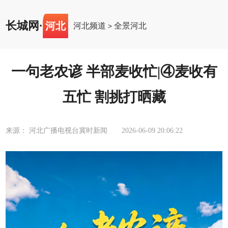
长城网
·
河北
河北频道
全景河北
>
一句老农谚 半部麦收忙|④麦收有
五忙 割挑打晒藏
来源： 河北广播电视台冀时新闻
2026-06-09 20:06:22