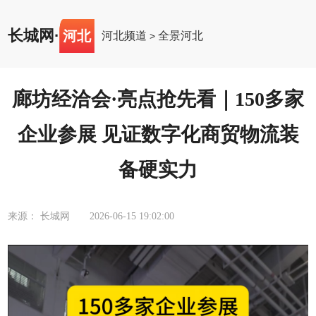
长城网
·
河北
河北频道
全景河北
>
廊坊经洽会·亮点抢先看｜150多家
企业参展 见证数字化商贸物流装
备硬实力
来源： 长城网
2026-06-15 19:02:00