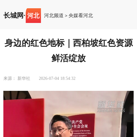
长城网
·
河北
河北频道
央媒看河北
>
身边的红色地标｜西柏坡红色资源
鲜活绽放
来源： 新华社
2026-07-04 18:54:32