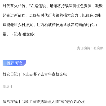
时代薪火相传。”左路遥说，场馆将持续深耕红色资源，凝聚
起奋进新征程、走好新时代赶考路的强大合力，以红色动能
赋能老区乡村振兴，让西柏坡精神始终焕发磅礴的时代力
量。（记者 岳文婷）
责任编辑：张晓鹏
推荐阅读
雄安日记｜下班去哪？去青年夜校充电
新华社
法治在线丨“磨叨”民警把法理人情“磨”进百姓心坎