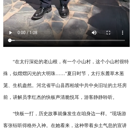
“在太行深处的老山根，有一个小山村，这个小山村很特
殊，似熠熠闪光的大明珠……”夏日时节，太行东麓草木葱
茏、生机盎然。河北省平山县西柏坡中共中央旧址的土坯房
前，讲解员李红杰的快板声清脆悦耳，游客静静聆听。
“快板一打，历史故事就像发生在咱身边一样。”现场游
客张钰听得格外入神。在她看来，这种带着乡土气息的宣讲