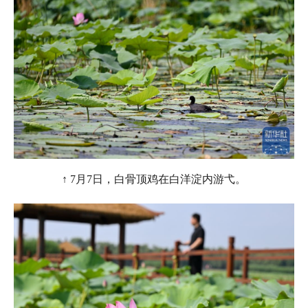
↑ 7月7日，白骨顶鸡在白洋淀内游弋。