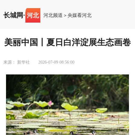
长城网
·
河北
河北频道
央媒看河北
>
美丽中国丨夏日白洋淀展生态画卷
来源： 新华社
2026-07-09 08:56:00