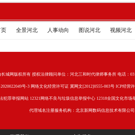
首页
全景河北
人事动向
图说河北
视频河北
由长城网版权所有
授权法律顾问单位：河北三和时代律师事务所 电话：031187628
2020022049号-3
网络文化经营许可证 冀网文[2012]0555-003号 ICP经营许
法犯罪举报网站
12321网络不良与垃圾信息举报中心
12318全国文化市场
代理域名注册服务机构：北京新网数码信息技术有限公司