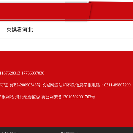
央媒看河北
313 17736037830
可证 冀B2-20090343号 长城网违法和不良信息举报电话：0311-89867299
举报网站
河北纪委监委
冀公网安备13010502001763号