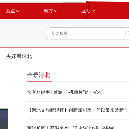
观点
地方
互动
央媒看河北
全景
河北
快聊财经事 | 警惕“心机商标”的小心机
【河北文旅新观察】创新赋能篇：何以常来常新？
冀时长图丨高温来袭，请收好这份防暑指南