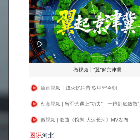
微视频丨“翼”起京津冀
插画视频丨烽火忆往昔 铁甲守今朝
创意视频 | 当军营遇上“功夫”，一镜到底致敬“
微视频 | 歌曲《馆陶·大运长河》MV发布
图说
河北