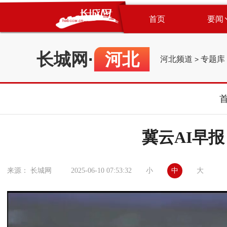
首页
要闻
长城网
·
河北
河北频道
专题库
>
冀云AI早报丨
小
中
大
来源： 长城网
2025-06-10 07:53:32