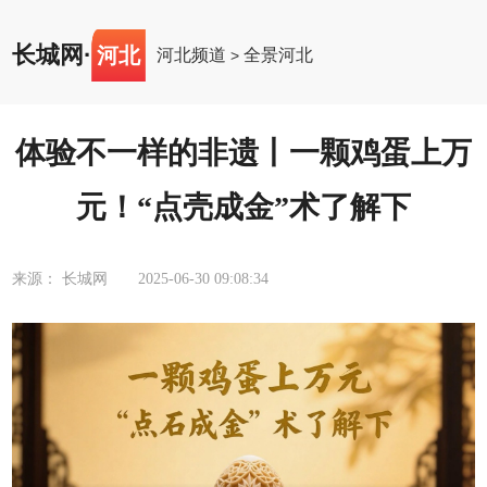
长城网
·
河北
河北频道
全景河北
>
体验不一样的非遗丨一颗鸡蛋上万
元！“点壳成金”术了解下
来源： 长城网
2025-06-30 09:08:34