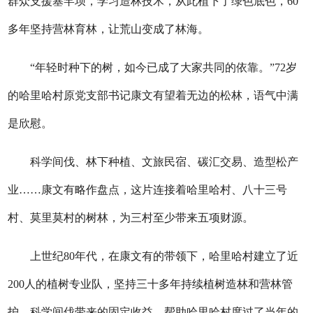
群众支援塞罕坝，学习造林技术，从此植下了绿色底色，60
多年坚持营林育林，让荒山变成了林海。
“年轻时种下的树，如今已成了大家共同的依靠。”72岁
的哈里哈村原党支部书记康文有望着无边的松林，语气中满
是欣慰。
科学间伐、林下种植、文旅民宿、碳汇交易、造型松产
业……康文有略作盘点，这片连接着哈里哈村、八十三号
村、莫里莫村的树林，为三村至少带来五项财源。
上世纪80年代，在康文有的带领下，哈里哈村建立了近
200人的植树专业队，坚持三十多年持续植树造林和营林管
护。科学间伐带来的固定收益，帮助哈里哈村度过了当年的