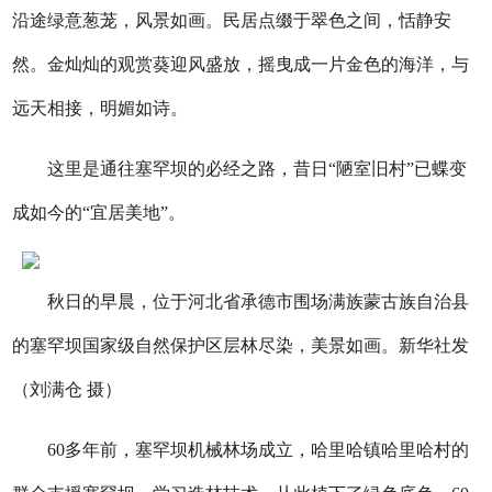
沿途绿意葱茏，风景如画。民居点缀于翠色之间，恬静安
然。金灿灿的观赏葵迎风盛放，摇曳成一片金色的海洋，与
远天相接，明媚如诗。
这里是通往塞罕坝的必经之路，昔日“陋室旧村”已蝶变
成如今的“宜居美地”。
秋日的早晨，位于河北省承德市围场满族蒙古族自治县
的塞罕坝国家级自然保护区层林尽染，美景如画。新华社发
（刘满仓 摄）
60多年前，塞罕坝机械林场成立，哈里哈镇哈里哈村的