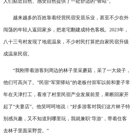
人们贴近自然、感受自然提供了一处舒适的“驿站”。
越来越多的百姓靠着经营民宿安居乐业，甚至不少在外
闯荡的年轻人返回家乡，把老宅翻建成特色客栈。2023年，
八十三号村发现了地底温泉，不少村民打算把自家民宿升级
成温泉民宿。
“我刚带着游客到周边的林子里采蘑菇，采了一大袋子，
他们可高兴了。”民宿“军荣驿站”的老板付崇军以前和妻子常
年在天津打工，看准了村里民宿产业发展前景，果断回家开
起了“夫妻店”。他笑呵呵地说：“好多游客对我们这片林子特
别感兴趣，又不知道到哪里玩，我就兼职‘导游’，带着住客
去林子里面采野货。”