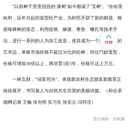
“以前树干歪歪扭扭的‘废树’如今都成了‘宝树’。”在哈里
哈村，近年兴起的造型松产业，为村民开辟了新的财源。根
据每棵树的形态，利用提根、嫁接、整形、蟠扎等技术手
法，进行一系列的人为加工改造，使其成为一个浑然天成的
TOP
艺术品，单株市场价格不超过30元的松树，经过巧妙造型，
价格可增加30倍以上，再培育3至5年，价格可达上万元。
一林五财，“绿富同兴”。承德新农村生态致富新图景正
徐徐展开，书写着人与自然共生共荣的美丽诗篇。（和合承
德网记者 王畅 张光明 实习生 张笑尘 冯羽滢）
责任编辑：张晓鹏