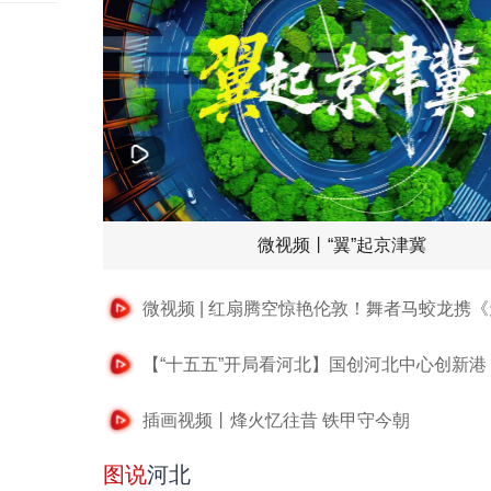
微视频丨“翼”起京津冀
插画视频丨烽火忆往昔 铁甲守今朝
图说
河北