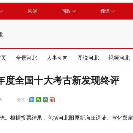
原创
问政
频道
北
首页
全景河北
人事动向
图说河北
视频河北
5年度全国十大考古新发现终评
大
分享：
揭晓。根据投票结果，包括河北阳原新庙庄遗址、宣化郑