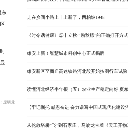
幅东
走在乡间小路上丨上新了，西柏坡1948
地区
《时令话健康》③丨立秋·“贴秋膘”的正确打开方
器时
雄安上新！智慧城市科创中心正式揭牌
，显
雄安新区至商丘高速铁路河北段开始按图行车试验
文
：庞晓龙
从伦敦塔桥“飞”到石家庄，马蛟龙带着《天工开物