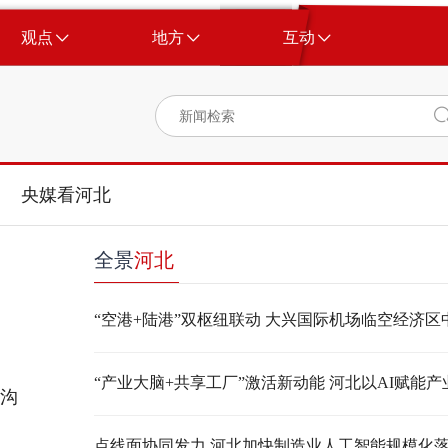
观点
地方
互动
央媒看河北
全景
河北
家沟
点线面协同发力 河北加快制造业人工智能规模化