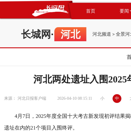
首页
要闻
长城网
·
河北
河北频道
全景河
>
河北两处遗址入围202
小
中
来源： 河北日报客户端
2026-04-10 08:15:11
4月7日，2025年度全国十大考古新发现初评结果
遗址在内的21个项目入围终评。