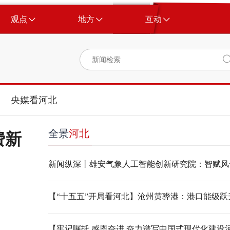
观点
地方
互动
央媒看河北
全景
河北
费新
新闻纵深丨雄安气象人工智能创新研究院：智赋风