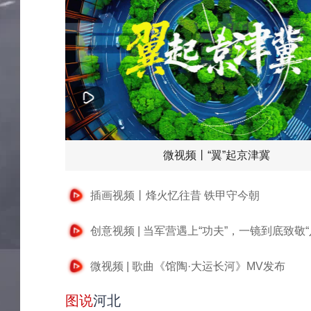
微视频丨“翼”起京津冀
插画视频丨烽火忆往昔 铁甲守今朝
创意视频 | 当军营遇上“功夫”，一镜到底致敬“
微视频 | 歌曲《馆陶·大运长河》MV发布
图说
河北