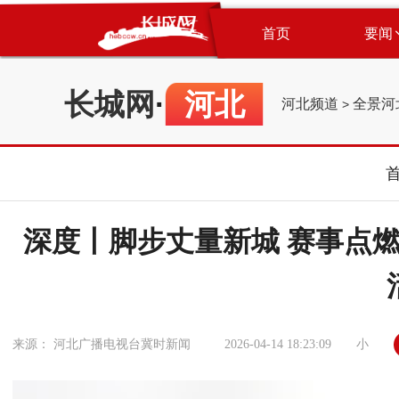
首页
要闻
长城网
·
河北
河北频道
全景河
>
深度丨脚步丈量新城 赛事点
小
来源： 河北广播电视台冀时新闻
2026-04-14 18:23:09