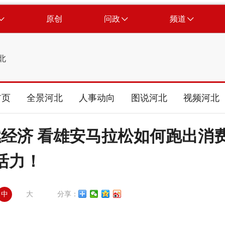
原创
问政
频道
北
首页
全景河北
人事动向
图说河北
视频河北
燃经济 看雄安马拉松如何跑出消
活力！
中
大
分享：