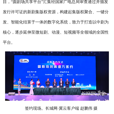
目，“圆剧场共享平台”汇集经国家广电总局审查通过并颁发
发行许可证的新剧集版权资源，构建起集版权聚合、一键分
发、智能化结算于一体的数字化系统，致力于打造以中剧为
核心，逐步延伸至微短剧、动漫、短视频等全领域的全国性
平台。
签约现场。长城网·冀云客户端 赵鹏伟 摄