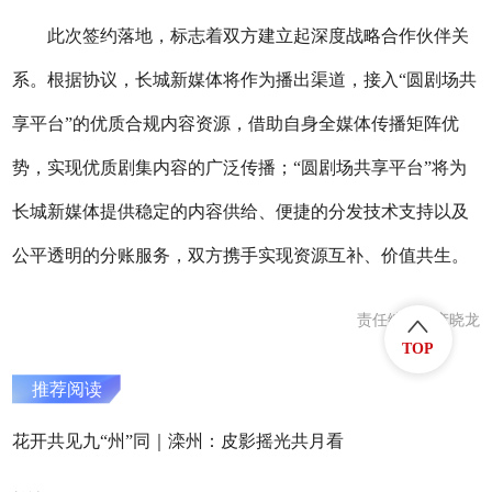
此次签约落地，标志着双方建立起深度战略合作伙伴关
系。根据协议，长城新媒体将作为播出渠道，接入“圆剧场共
享平台”的优质合规内容资源，借助自身全媒体传播矩阵优
势，实现优质剧集内容的广泛传播；“圆剧场共享平台”将为
长城新媒体提供稳定的内容供给、便捷的分发技术支持以及
公平透明的分账服务，双方携手实现资源互补、价值共生。
责任编辑：庞晓龙
TOP
推荐阅读
花开共见九“州”同｜滦州：皮影摇光共月看