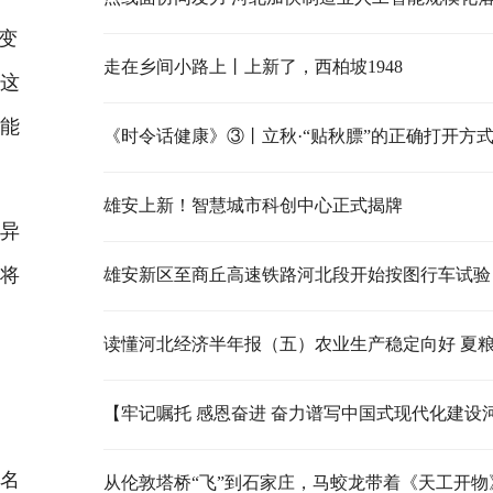
变
走在乡间小路上丨上新了，西柏坡1948
。这
可能
《时令话健康》③丨立秋·“贴秋膘”的正确打开方
雄安上新！智慧城市科创中心正式揭牌
车异
即将
雄安新区至商丘高速铁路河北段开始按图行车试验
名
从伦敦塔桥“飞”到石家庄，马蛟龙带着《天工开物