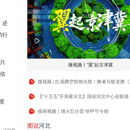
，还
的行
意只
微视频丨“翼”起京津冀
微信
坚
插画视频丨烽火忆往昔 铁甲守今朝
图说
河北