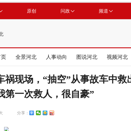
原创
问政
频道
北
首页
全景河北
人事动向
图说河北
视频河北
车祸现场，“抽空”从事故车中救
我第一次救人，很自豪”
大
分享：