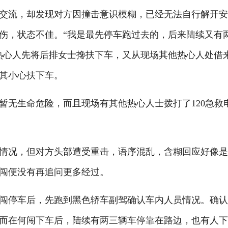
他交流，却发现对方因撞击意识模糊，已经无法自行解开
伤，状态不佳。“我是最先停车跑过去的，后来陆续又有
热心人先将后排女士搀扶下车，又从现场其他热心人处借
其小心扶下车。
无生命危险，而且现场有其他热心人士拨打了120急救
况，但对方头部遭受重击，语序混乱，含糊回应好像是
闯便没有再追问更多经过。
停车后，先跑到黑色轿车副驾确认车内人员情况。确认
而在何闯下车后，陆续有两三辆车停靠在路边，也有人