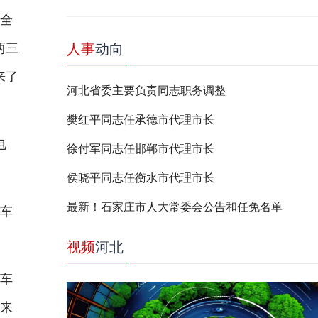
安全
两三
人事
动向
来了
河北省委主要负责同志职务调整
樊红平同志任承德市代理市长
电
徐付军同志任邯郸市代理市长
侯晓平同志任衡水市代理市长
最新！石家庄市人大常委会公告和任免名单
车
视频
河北
车
下来