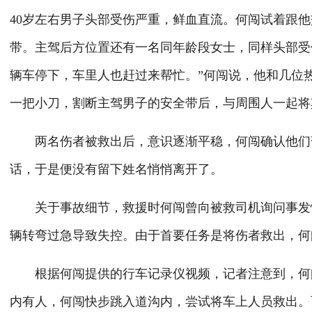
40岁左右男子头部受伤严重，鲜血直流。何闯试着跟
带。主驾后方位置还有一名同年龄段女士，同样头部受
辆车停下，车里人也赶过来帮忙。”何闯说，他和几位
一把小刀，割断主驾男子的安全带后，与周围人一起将
两名伤者被救出后，意识逐渐平稳，何闯确认他们暂
话，于是便没有留下姓名悄悄离开了。
关于事故细节，救援时何闯曾向被救司机询问事发情
辆转弯过急导致失控。由于首要任务是将伤者救出，何
根据何闯提供的行车记录仪视频，记者注意到，何闯
内有人，何闯快步跳入道沟内，尝试将车上人员救出。