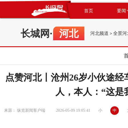
首页
要闻
长城网
·
河北
河北频道
全景河
>
点赞河北丨沧州26岁小伙途经
人，本人：“这是
小
中
来源： 纵览新闻客户端
2026-05-09 19:05:41