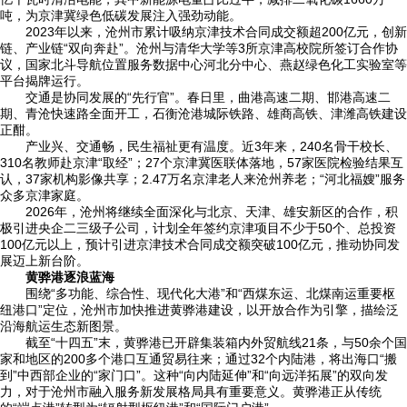
吨，为京津冀绿色低碳发展注入强劲动能。
2023年以来，沧州市累计吸纳京津技术合同成交额超200亿元，创新
链、产业链“双向奔赴”。沧州与清华大学等3所京津高校院所签订合作协
议，国家北斗导航位置服务数据中心河北分中心、燕赵绿色化工实验室等
平台揭牌运行。
交通是协同发展的“先行官”。春日里，曲港高速二期、邯港高速二
期、青沧快速路全面开工，石衡沧港城际铁路、雄商高铁、津潍高铁建设
正酣。
产业兴、交通畅，民生福祉更有温度。近3年来，240名骨干校长、
310名教师赴京津“取经”；27个京津冀医联体落地，57家医院检验结果互
认，37家机构影像共享；2.47万名京津老人来沧州养老；“河北福嫂”服务
众多京津家庭。
2026年，沧州将继续全面深化与北京、天津、雄安新区的合作，积
极引进央企二三级子公司，计划全年签约京津项目不少于50个、总投资
100亿元以上，预计引进京津技术合同成交额突破100亿元，推动协同发
展迈上新台阶。
黄骅港逐浪蓝海
围绕“多功能、综合性、现代化大港”和“西煤东运、北煤南运重要枢
纽港口”定位，沧州市加快推进黄骅港建设，以开放合作为引擎，描绘泛
沿海航运生态新图景。
截至“十四五”末，黄骅港已开辟集装箱内外贸航线21条，与50余个国
家和地区的200多个港口互通贸易往来；通过32个内陆港，将出海口“搬
到”中西部企业的“家门口”。这种“向内陆延伸”和“向远洋拓展”的双向发
力，对于沧州市融入服务新发展格局具有重要意义。黄骅港正从传统