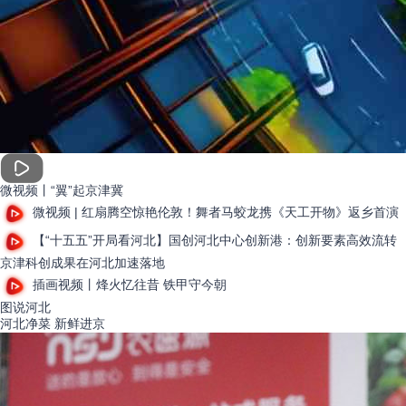
微视频丨“翼”起京津冀
微视频 | 红扇腾空惊艳伦敦！舞者马蛟龙携《天工开物》返乡首演
【“十五五”开局看河北】国创河北中心创新港：创新要素高效流转
京津科创成果在河北加速落地
插画视频丨烽火忆往昔 铁甲守今朝
图说
河北
河北净菜 新鲜进京