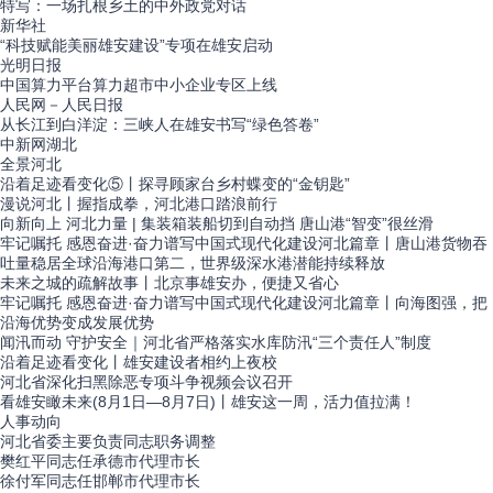
特写：一场扎根乡土的中外政党对话
新华社
“科技赋能美丽雄安建设”专项在雄安启动
光明日报
中国算力平台算力超市中小企业专区上线
人民网－人民日报
从长江到白洋淀：三峡人在雄安书写“绿色答卷”
中新网湖北
全景
河北
沿着足迹看变化⑤丨探寻顾家台乡村蝶变的“金钥匙”
漫说河北丨握指成拳，河北港口踏浪前行
向新向上 河北力量 | 集装箱装船切到自动挡 唐山港“智变”很丝滑
牢记嘱托 感恩奋进·奋力谱写中国式现代化建设河北篇章丨唐山港货物吞
吐量稳居全球沿海港口第二，世界级深水港潜能持续释放
未来之城的疏解故事丨北京事雄安办，便捷又省心
牢记嘱托 感恩奋进·奋力谱写中国式现代化建设河北篇章丨向海图强，把
沿海优势变成发展优势
闻汛而动 守护安全｜河北省严格落实水库防汛“三个责任人”制度
沿着足迹看变化丨雄安建设者相约上夜校
河北省深化扫黑除恶专项斗争视频会议召开
看雄安瞰未来(8月1日—8月7日)丨雄安这一周，活力值拉满！
人事
动向
河北省委主要负责同志职务调整
樊红平同志任承德市代理市长
徐付军同志任邯郸市代理市长