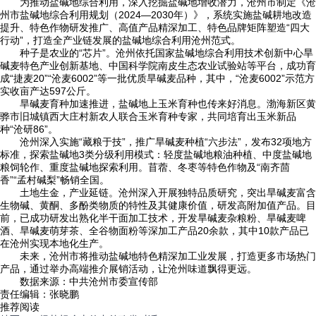
为推动盐碱地综合利用，深入挖掘盐碱地增收潜力，沧州市制定《沧
州市盐碱地综合利用规划（2024—2030年）》，系统实施盐碱耕地改造
提升、特色作物研发推广、高值产品精深加工、特色品牌矩阵塑造“四大
行动”，打造全产业链发展的盐碱地综合利用沧州范式。
种子是农业的“芯片”。沧州依托国家盐碱地综合利用技术创新中心旱
碱麦特色产业创新基地、中国科学院南皮生态农业试验站等平台，成功育
成“捷麦20”“沧麦6002”等一批优质旱碱麦品种，其中，“沧麦6002”示范方
实收亩产达597公斤。
旱碱麦育种加速推进，盐碱地上玉米育种也传来好消息。渤海新区黄
骅市旧城镇西大庄村新农人联合玉米育种专家，共同培育出玉米新品
种“沧研86”。
沧州深入实施“藏粮于技”，推广旱碱麦种植“六步法”，发布32项地方
标准，探索盐碱地3类分级利用模式：轻度盐碱地粮油种植、中度盐碱地
粮饲轮作、重度盐碱地探索利用。苜蓿、冬枣等特色作物及“南齐茴
香”“孟村碱梨”畅销全国。
土地生金，产业延链。沧州深入开展独特品质研究，突出旱碱麦富含
生物碱、黄酮、多酚类物质的特性及其健康价值，研发高附加值产品。目
前，已成功研发出熟化半干面加工技术，开发旱碱麦杂粮粉、旱碱麦啤
酒、旱碱麦萌芽茶、全谷物面粉等深加工产品20余款，其中10款产品已
在沧州实现本地化生产。
未来，沧州市将推动盐碱地特色精深加工业发展，打造更多市场热门
产品，通过举办高端推介展销活动，让沧州味道飘得更远。
数据来源：中共沧州市委宣传部
责任编辑：张晓鹏
推荐阅读