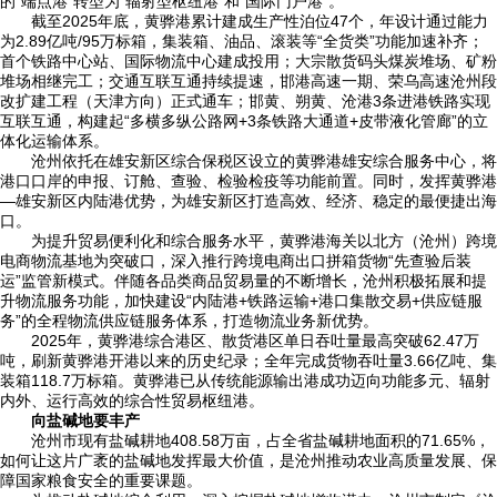
的“端点港”转型为“辐射型枢纽港”和“国际门户港”。
截至2025年底，黄骅港累计建成生产性泊位47个，年设计通过能力
为2.89亿吨/95万标箱，集装箱、油品、滚装等“全货类”功能加速补齐；
首个铁路中心站、国际物流中心建成投用；大宗散货码头煤炭堆场、矿粉
堆场相继完工；交通互联互通持续提速，邯港高速一期、荣乌高速沧州段
改扩建工程（天津方向）正式通车；邯黄、朔黄、沧港3条进港铁路实现
互联互通，构建起“多横多纵公路网+3条铁路大通道+皮带液化管廊”的立
体化运输体系。
沧州依托在雄安新区综合保税区设立的黄骅港雄安综合服务中心，将
港口口岸的申报、订舱、查验、检验检疫等功能前置。同时，发挥黄骅港
—雄安新区内陆港优势，为雄安新区打造高效、经济、稳定的最便捷出海
口。
为提升贸易便利化和综合服务水平，黄骅港海关以北方（沧州）跨境
电商物流基地为突破口，深入推行跨境电商出口拼箱货物“先查验后装
运”监管新模式。伴随各品类商品贸易量的不断增长，沧州积极拓展和提
升物流服务功能，加快建设“内陆港+铁路运输+港口集散交易+供应链服
务”的全程物流供应链服务体系，打造物流业务新优势。
2025年，黄骅港综合港区、散货港区单日吞吐量最高突破62.47万
吨，刷新黄骅港开港以来的历史纪录；全年完成货物吞吐量3.66亿吨、集
装箱118.7万标箱。黄骅港已从传统能源输出港成功迈向功能多元、辐射
内外、运行高效的综合性贸易枢纽港。
向盐碱地要丰产
沧州市现有盐碱耕地408.58万亩，占全省盐碱耕地面积的71.65%，
如何让这片广袤的盐碱地发挥最大价值，是沧州推动农业高质量发展、保
障国家粮食安全的重要课题。