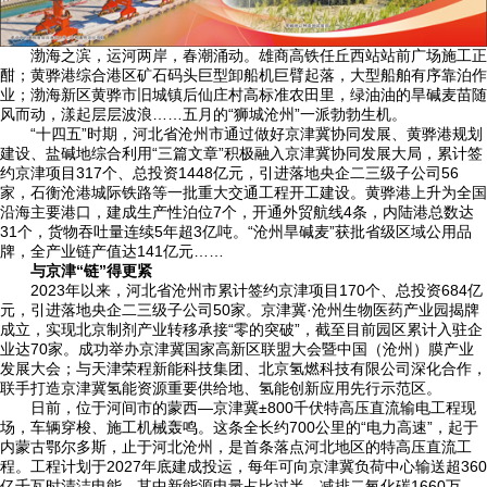
渤海之滨，运河两岸，春潮涌动。雄商高铁任丘西站站前广场施工正
酣；黄骅港综合港区矿石码头巨型卸船机巨臂起落，大型船舶有序靠泊作
业；渤海新区黄骅市旧城镇后仙庄村高标准农田里，绿油油的旱碱麦苗随
风而动，漾起层层波浪……五月的“狮城沧州”一派勃勃生机。
“十四五”时期，河北省沧州市通过做好京津冀协同发展、黄骅港规划
建设、盐碱地综合利用“三篇文章”积极融入京津冀协同发展大局，累计签
约京津项目317个、总投资1448亿元，引进落地央企二三级子公司56
家，石衡沧港城际铁路等一批重大交通工程开工建设。黄骅港上升为全国
沿海主要港口，建成生产性泊位7个，开通外贸航线4条，内陆港总数达
31个，货物吞吐量连续5年超3亿吨。“沧州旱碱麦”获批省级区域公用品
牌，全产业链产值达141亿元……
与京津“链”得更紧
2023年以来，河北省沧州市累计签约京津项目170个、总投资684亿
元，引进落地央企二三级子公司50家。京津冀·沧州生物医药产业园揭牌
成立，实现北京制剂产业转移承接“零的突破”，截至目前园区累计入驻企
业达70家。成功举办京津冀国家高新区联盟大会暨中国（沧州）膜产业
发展大会；与天津荣程新能科技集团、北京氢燃科技有限公司深化合作，
联手打造京津冀氢能资源重要供给地、氢能创新应用先行示范区。
日前，位于河间市的蒙西—京津冀±800千伏特高压直流输电工程现
场，车辆穿梭、施工机械轰鸣。这条全长约700公里的“电力高速”，起于
内蒙古鄂尔多斯，止于河北沧州，是首条落点河北地区的特高压直流工
程。工程计划于2027年底建成投运，每年可向京津冀负荷中心输送超360
亿千瓦时清洁电能，其中新能源电量占比过半，减排二氧化碳1660万