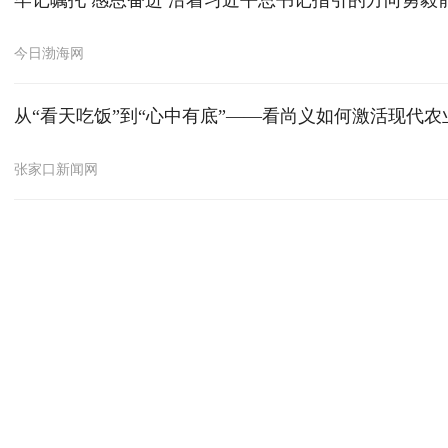
牢记嘱托 感恩奋进 沿着习近平总书记指引的方向勇毅
今日渤海网
从“看天吃饭”到“心中有底”——看尚义如何激活现代农
张家口新闻网