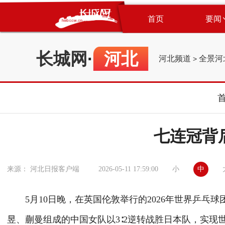
首页
要闻
长城网
·
河北
河北频道
全景河
>
七连冠背
小
中
来源： 河北日报客户端
2026-05-11 17:59:00
5月10日晚，在英国伦敦举行的2026年世界乒乓
昱、蒯曼组成的中国女队以3∶2逆转战胜日本队，实现