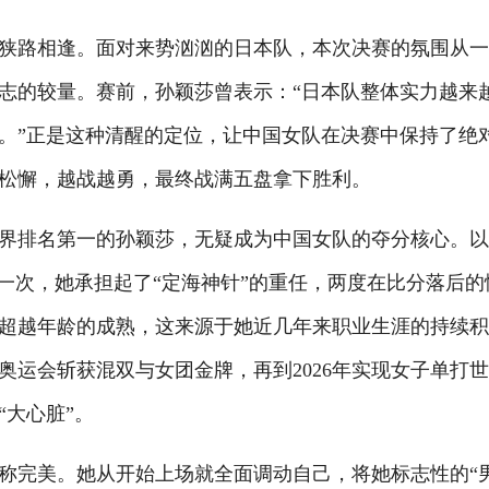
路相逢。面对来势汹汹的日本队，本次决赛的氛围从一
志的较量。赛前，孙颖莎曾表示：“日本队整体实力越来
。”正是这种清醒的定位，让中国女队在决赛中保持了绝
松懈，越战越勇，最终战满五盘拿下胜利。
排名第一的孙颖莎，无疑成为中国女队的夺分核心。以
一次，她承担起了“定海神针”的重任，两度在比分落后的
超越年龄的成熟，这来源于她近几年来职业生涯的持续
巴黎奥运会斩获混双与女团金牌，再到2026年实现女子单打
大心脏”。
完美。她从开始上场就全面调动自己，将她标志性的“