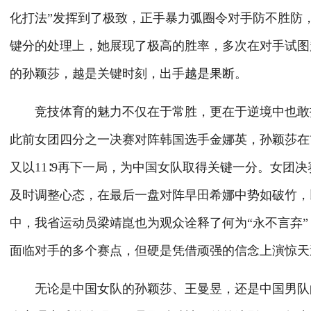
化打法”发挥到了极致，正手暴力弧圈令对手防不胜防
键分的处理上，她展现了极高的胜率，多次在对手试图
的孙颖莎，越是关键时刻，出手越是果断。
竞技体育的魅力不仅在于常胜，更在于逆境中也敢打
此前女团四分之一决赛对阵韩国选手金娜英，孙颖莎在首局
又以11∶9再下一局，为中国女队取得关键一分。女团
及时调整心态，在最后一盘对阵早田希娜中势如破竹，
中，我省运动员梁靖崑也为观众诠释了何为“永不言弃”
面临对手的多个赛点，但硬是凭借顽强的信念上演惊天
无论是中国女队的孙颖莎、王曼昱，还是中国男队的