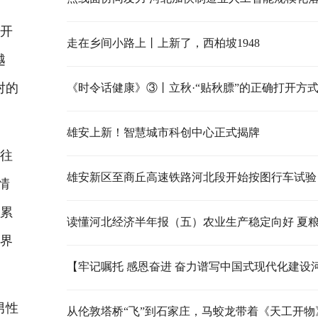
开
走在乡间小路上丨上新了，西柏坡1948
越
对的
《时令话健康》③丨立秋·“贴秋膘”的正确打开方
雄安上新！智慧城市科创中心正式揭牌
往
雄安新区至商丘高速铁路河北段开始按图行车试验
情
积累
世界
男性
从伦敦塔桥“飞”到石家庄，马蛟龙带着《天工开物