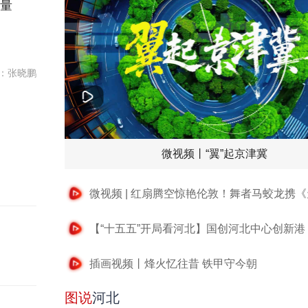
力量
：张晓鹏
微视频丨“翼”起京津冀
插画视频丨烽火忆往昔 铁甲守今朝
图说
河北