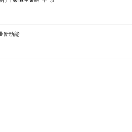
前行丨破碱生金绘“丰”景
业新动能