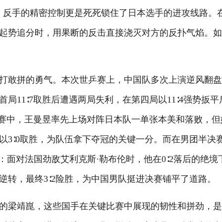
，反手的精密控制更是死死锁住了日本选手的进攻线路。
起势追分时，用果断的反击直接浇灭对方的反扑气焰。
敢拼的勇气。本次世乒赛上，中国队多次上演逆风翻盘
11∶7取胜后遭遇两局失利，在第四局以11∶4强势扳平
决赛中，王曼昱率先上场对阵日本队一单张本美和落败，但
以3∶0取胜，为队伍拿下夺冠的关键一分。而在男团半决
：面对法国劲敌艾利克斯·勒布伦时，他在0∶2落后的绝境
逆转，最终3∶2险胜，为中国男队挺进决赛铺平了道路。
梁靖崑，这些国手在关键比赛中展现的韧性和拼劲，是