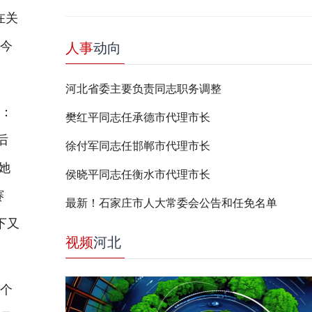
在关
如今
人事
动向
河北省委主要负责同志职务调整
：
樊红平同志任承德市代理市长
后
徐付军同志任邯郸市代理市长
她
侯晓平同志任衡水市代理市长
赛
最新！石家庄市人大常委会公告和任免名单
下又
视频
河北
个