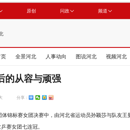
原创
问政
频道
北
首页
全景河北
人事动向
图说河北
视频河北
后的从容与顽强
大
分享：
球团体锦标赛女团决赛中，由河北省运动员孙颖莎与队友王
世乒赛女团七连冠。