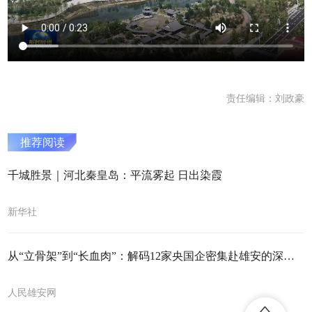
责任编辑：刘政豪
推荐阅读
千城胜景｜河北秦皇岛：平流雾起 日出染霞
新华社
从“立骨架”到“长血肉”：解码12家央国企密集赴雄安的深层信号
人民雄安网