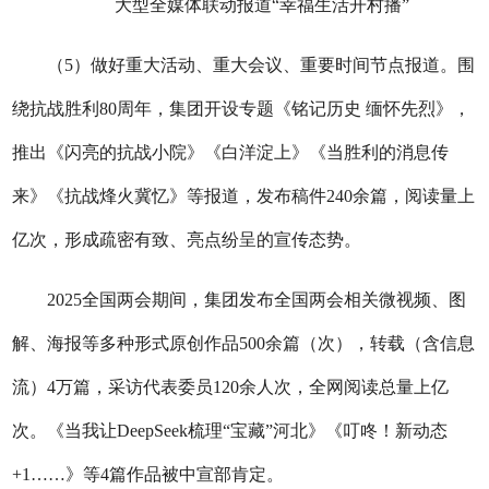
大型全媒体联动报道“幸福生活开村播”
（5）做好重大活动、重大会议、重要时间节点报道。围
绕抗战胜利80周年，集团开设专题《铭记历史 缅怀先烈》，
推出《闪亮的抗战小院》《白洋淀上》《当胜利的消息传
来》《抗战烽火冀忆》等报道，发布稿件240余篇，阅读量上
亿次，形成疏密有致、亮点纷呈的宣传态势。
2025全国两会期间，集团发布全国两会相关微视频、图
解、海报等多种形式原创作品500余篇（次），转载（含信息
流）4万篇，采访代表委员120余人次，全网阅读总量上亿
次。《当我让DeepSeek梳理“宝藏”河北》《叮咚！新动态
+1……》等4篇作品被中宣部肯定。