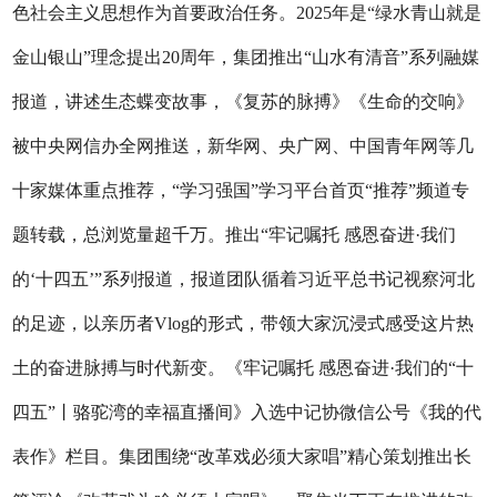
色社会主义思想作为首要政治任务。2025年是“绿水青山就是
金山银山”理念提出20周年，集团推出“山水有清音”系列融媒
报道，讲述生态蝶变故事，《复苏的脉搏》《生命的交响》
被中央网信办全网推送，新华网、央广网、中国青年网等几
十家媒体重点推荐，“学习强国”学习平台首页“推荐”频道专
题转载，总浏览量超千万。推出“牢记嘱托 感恩奋进·我们
的‘十四五’”系列报道，报道团队循着习近平总书记视察河北
的足迹，以亲历者Vlog的形式，带领大家沉浸式感受这片热
土的奋进脉搏与时代新变。《牢记嘱托 感恩奋进·我们的“十
四五”丨骆驼湾的幸福直播间》入选中记协微信公号《我的代
表作》栏目。集团围绕“改革戏必须大家唱”精心策划推出长