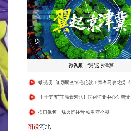
微视频丨“翼”起京津冀
插画视频丨烽火忆往昔 铁甲守今朝
图说
河北