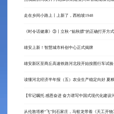
走在乡间小路上丨上新了，西柏坡1948
《时令话健康》③丨立秋·“贴秋膘”的正确打开方
雄安上新！智慧城市科创中心正式揭牌
雄安新区至商丘高速铁路河北段开始按图行车试验
从伦敦塔桥“飞”到石家庄，马蛟龙带着《天工开物