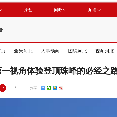
原创
问政
频道
北
首页
全景河北
人事动向
图说河北
视频河北
第一视角体验登顶珠峰的必经之
中
大
分享：