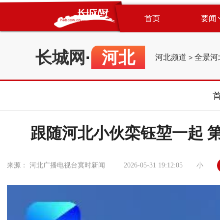
首页
要闻
长城网
·
河北
河北频道
全景河
>
跟随河北小伙栾钰堃一起 
小
来源： 河北广播电视台冀时新闻
2026-05-31 19:12:05