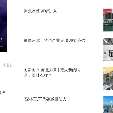
河北净菜 新鲜进京
影像河北丨特色产业兴 县域经济强
：米若莎
向新向上 河北力量 | 造火箭的民
企，长什么样？
五超·现场丨“蔚蓝渤海见证激情 燕山松涛翻越层峦”河北五超 秦皇岛队VS承德队现场解说惊现小作文 @河北五超 #河北五超推荐官
“森林工厂”为碳减排助力