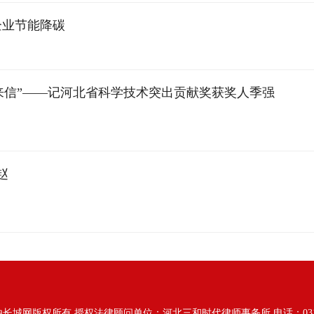
企业节能降碳
演化来信”——记河北省科学技术突出贡献奖获奖人季强
赵
由长城网版权所有
授权法律顾问单位：河北三和时代律师事务所 电话：031187628