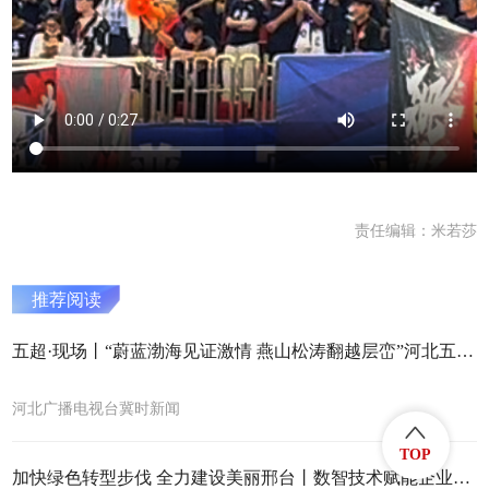
责任编辑：米若莎
推荐阅读
五超·现场丨“蔚蓝渤海见证激情 燕山松涛翻越层峦”河北五超 秦皇岛队VS承德队现场解说惊现小作文 @河北五超 #河北五超推荐官
河北广播电视台冀时新闻
TOP
加快绿色转型步伐 全力建设美丽邢台丨数智技术赋能企业节能降碳