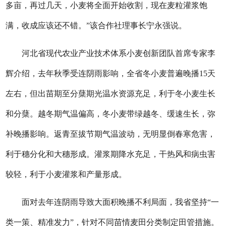
多亩，再过几天，小麦将全面开始收割，现在麦粒灌浆饱
满，收成应该还不错。”该合作社理事长宁永强说。
河北省现代农业产业技术体系小麦创新团队首席专家李
辉介绍，去年秋季受连阴雨影响，全省冬小麦普遍晚播15天
左右，但出苗期至分蘖期光温水资源充足，利于冬小麦生长
和分蘖。越冬期气温偏高，冬小麦带绿越冬、缓速生长，弥
补晚播影响。返青至拔节期气温波动，无明显倒春寒危害，
利于穗分化和大穗形成。灌浆期降水充足，干热风和病虫害
较轻，利于小麦灌浆和产量形成。
面对去年连阴雨导致大面积晚播不利局面，我省坚持“一
类一策、精准发力”，针对不同苗情麦田分类制定田管措施。