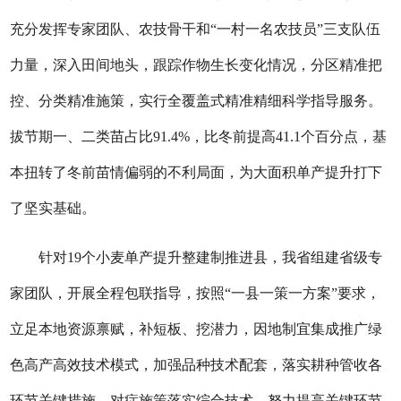
充分发挥专家团队、农技骨干和“一村一名农技员”三支队伍
力量，深入田间地头，跟踪作物生长变化情况，分区精准把
控、分类精准施策，实行全覆盖式精准精细科学指导服务。
拔节期一、二类苗占比91.4%，比冬前提高41.1个百分点，基
本扭转了冬前苗情偏弱的不利局面，为大面积单产提升打下
了坚实基础。
针对19个小麦单产提升整建制推进县，我省组建省级专
家团队，开展全程包联指导，按照“一县一策一方案”要求，
立足本地资源禀赋，补短板、挖潜力，因地制宜集成推广绿
色高产高效技术模式，加强品种技术配套，落实耕种管收各
环节关键措施，对症施策落实综合技术，努力提高关键环节