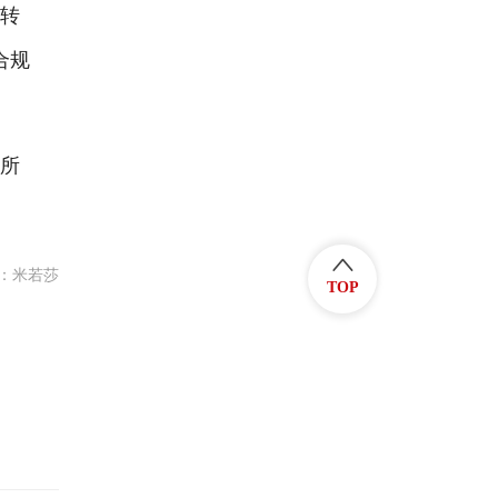
人转
合规
所
：米若莎
TOP