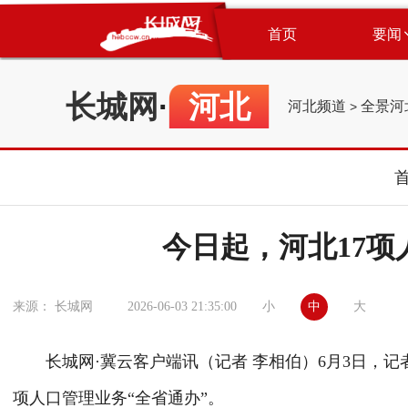
首页
要闻
长城网
·
河北
河北频道
全景河
>
今日起，河北17项
小
中
大
来源： 长城网
2026-06-03 21:35:00
长城网·冀云客户端讯（记者 李相伯）6月3日，记
项人口管理业务“全省通办”。