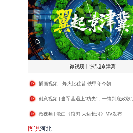
微视频丨“翼”起京津冀
插画视频丨烽火忆往昔 铁甲守今朝
创意视频 | 当军营遇上“功夫”，一镜到底致敬“
微视频 | 歌曲《馆陶·大运长河》MV发布
图说
河北