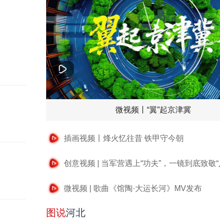
微视频丨“翼”起京津冀
插画视频丨烽火忆往昔 铁甲守今朝
创意视频 | 当军营遇上“功夫”，一镜到底致敬“
微视频 | 歌曲《馆陶·大运长河》MV发布
图说
河北