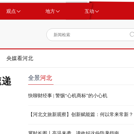
观点
地方
互动
央媒看河北
全景
河北
速递
快聊财经事 | 警惕“心机商标”的小心机
【河北文旅新观察】创新赋能篇：何以常来常新？
冀时长图丨高温来袭，请收好这份防暑指南