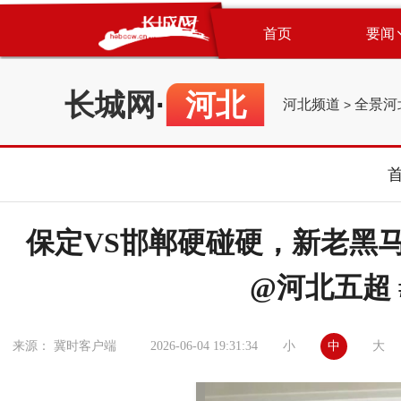
首页
要闻
长城网
·
河北
河北频道
全景河
>
保定VS邯郸硬碰硬，新老黑
@河北五超
小
中
大
来源： 冀时客户端
2026-06-04 19:31:34