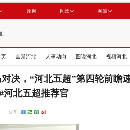
原创
问政
频道
北
首页
全景河北
人事动向
图说河北
视频河北
马对决，“河北五超”第四轮前瞻
 #河北五超推荐官
分享：