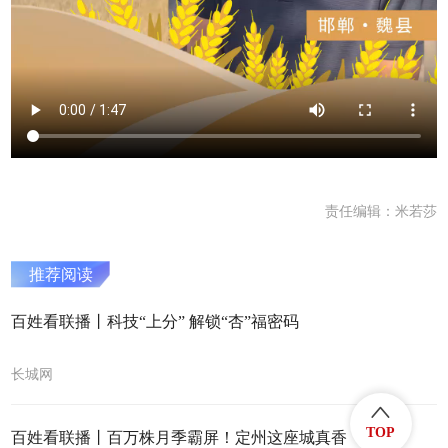
责任编辑：米若莎
推荐阅读
百姓看联播丨科技“上分” 解锁“杏”福密码
长城网
TOP
百姓看联播丨百万株月季霸屏！定州这座城真香