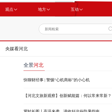
观点
地方
互动
央媒看河北
全景
河北
快聊财经事 | 警惕“心机商标”的小心机
【河北文旅新观察】创新赋能篇：何以常来常新？
冀时长图丨高温来袭，请收好这份防暑指南