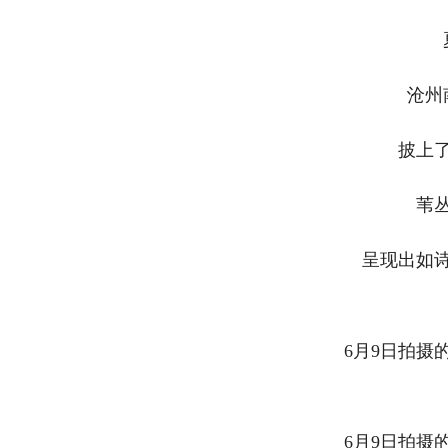
沧州
披上
苇
呈现出如
6月9日拍摄
6月9日拍摄