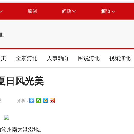
原创
问政
频道
北
首页
全景河北
人事动向
图说河北
视频河北
夏日风光美
大
分享：
的沧州南大港湿地。