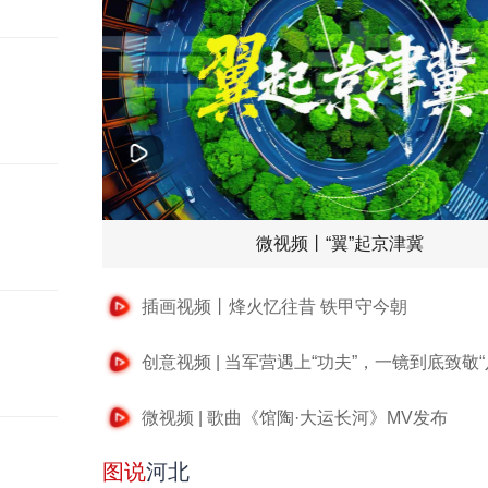
微视频丨“翼”起京津冀
插画视频丨烽火忆往昔 铁甲守今朝
创意视频 | 当军营遇上“功夫”，一镜到底致敬“
微视频 | 歌曲《馆陶·大运长河》MV发布
图说
河北