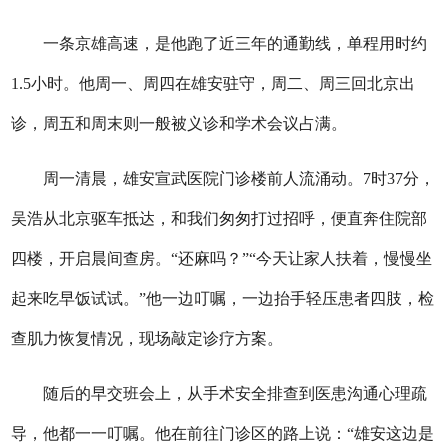
一条京雄高速，是他跑了近三年的通勤线，单程用时约
1.5小时。他周一、周四在雄安驻守，周二、周三回北京出
诊，周五和周末则一般被义诊和学术会议占满。
周一清晨，雄安宣武医院门诊楼前人流涌动。7时37分，
吴浩从北京驱车抵达，和我们匆匆打过招呼，便直奔住院部
四楼，开启晨间查房。“还麻吗？”“今天让家人扶着，慢慢坐
起来吃早饭试试。”他一边叮嘱，一边抬手轻压患者四肢，检
查肌力恢复情况，现场敲定诊疗方案。
随后的早交班会上，从手术安全排查到医患沟通心理疏
导，他都一一叮嘱。他在前往门诊区的路上说：“雄安这边是