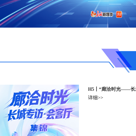
H5丨“廊洽时光——长
详细>>