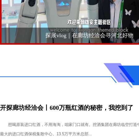
探展vlog｜在廊坊经洽会寻河北好物
开探廊坊经洽会丨600万瓶红酒的秘密，我挖到了
想喝原装进口红酒，不用海淘，咱家门口就有。挖酒集团在廊坊临空打造
最大的进口红酒保税集散中心。13.5万平方米总部...