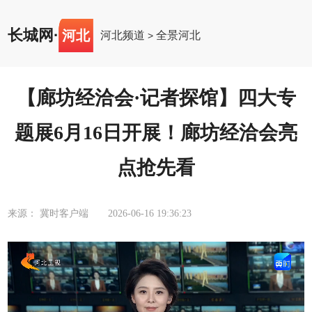
长城网
·
河北
河北频道
全景河北
>
【廊坊经洽会·记者探馆】四大专
题展6月16日开展！廊坊经洽会亮
点抢先看
来源： 冀时客户端
2026-06-16 19:36:23