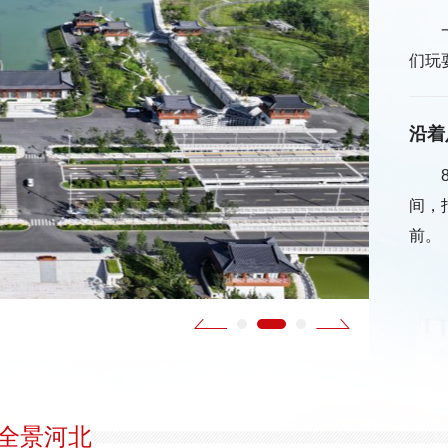
们玩
沿着
间，
前。
影像河
全景河北