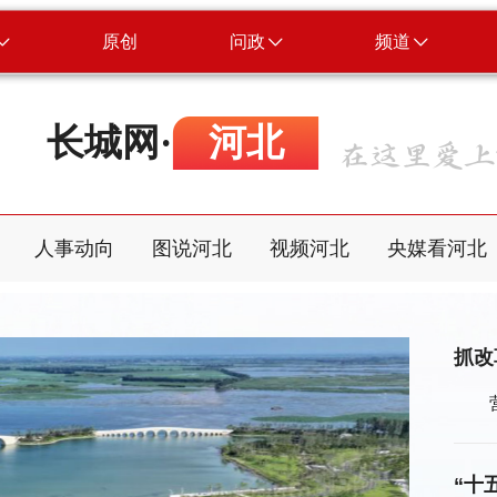
原创
问政
频道
长城网·
河北
人事动向
图说河北
视频河北
央媒看河北
抓改
“十