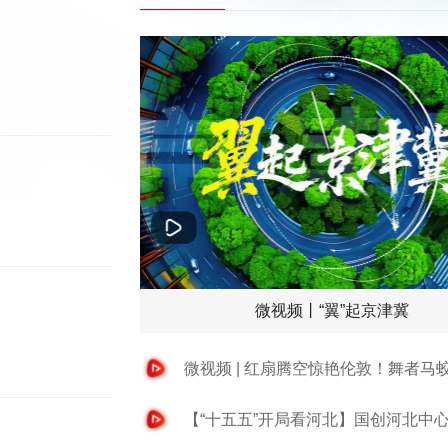
微视频丨“翼”起京津冀