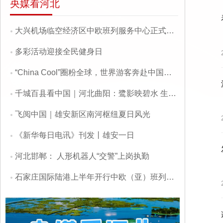
央媒看河北
大兴机场临空经济区中欧班列服务中心正式启用
多彩活动迎接全民健身日
“China Cool”圈粉全球，世界游客奔赴中国寻清凉
千城百县看中国｜河北曲阳：鹭影映碧水 生态绘新卷
飞阅中国｜雄安新区南河枢纽夏日风光
《新华每日电讯》刊发丨雄安一日
河北邯郸： 人形机器人“交警”上岗执勤
石家庄国际陆港上半年开行中欧（亚）班列大幅增长